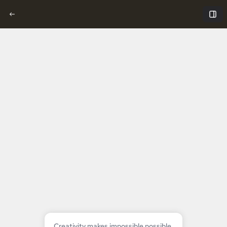
AI komik qisqa hikoyalari
Bepul AI Komik Generatori
AI komik qisqa hikoyalari
Matndan AI yordamida komik-striplar yarating. Bepul boshlang, pa
Bepul AI Komik Generatori
Matndan AI yordamida komik-striplar yarating. Bepul boshlang, panellar
 Komik Generatori
Creativity makes impossible possible.