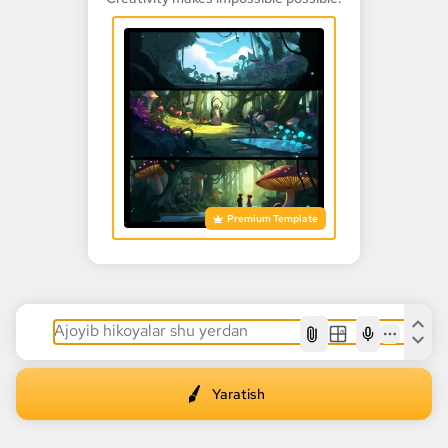
Premium Template
AI
Yaratish