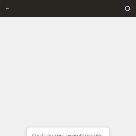
AI komik qisqa hikoyalari
Bepul AI Komik Generatori
AI komik qisqa hikoyalari
Matndan AI yordamida komik-striplar yarating. Bepul boshlang, pa
Bepul AI Komik Generatori
Matndan AI yordamida komik-striplar yarating. Bepul boshlang, panellar
 Komik Generatori
Creativity makes impossible possible.