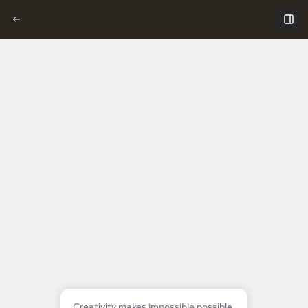
AI komik qisqa hikoyalari
Bepul AI Komik Generatori
AI komik qisqa hikoyalari
Matndan AI yordamida komik-striplar yarating. Bepul boshlang, pa
Bepul AI Komik Generatori
Matndan AI yordamida komik-striplar yarating. Bepul boshlang, panellar
 Komik Generatori
Creativity makes impossible possible.