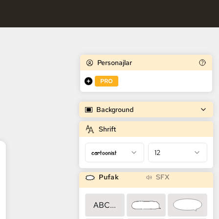
k Generatori
Personajlar
PRO
Background
Shrift
cartoonist
12
Pufak
SFX
ABC...