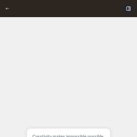
AI komik qisqa hikoyalari
Bepul AI Komik Generatori
AI komik qisqa hikoyalari
Matndan AI yordamida komik-striplar yarating. Bepul boshlang, pa
Bepul AI Komik Generatori
Matndan AI yordamida komik-striplar yarating. Bepul boshlang, panellar
 Komik Generatori
Creativity makes impossible possible.