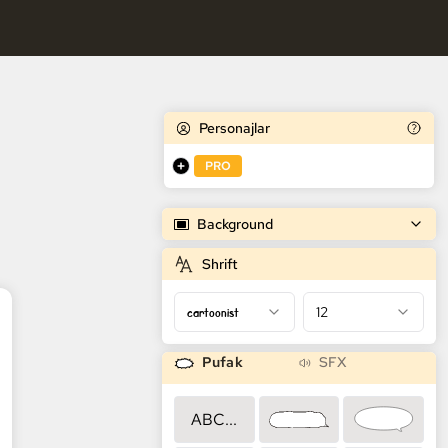
k Generatori
Personajlar
PRO
Background
Shrift
cartoonist
12
Pufak
SFX
ABC...