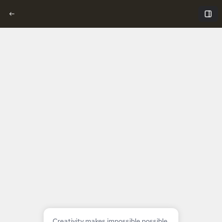
AI komik qisqa hikoyalari
Bepul AI Komik Generatori
AI komik qisqa hikoyalari
Matndan AI yordamida komik-striplar yarating. Bepul boshlang, pa
Bepul AI Komik Generatori
Matndan AI yordamida komik-striplar yarating. Bepul boshlang, panellar
 Komik Generatori
Creativity makes impossible possible.