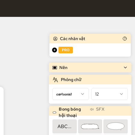
miễn phí
Các nhân vật
PRO
Nền
Phông chữ
cartoonist
12
Bong bóng
SFX
hội thoại
ABC...