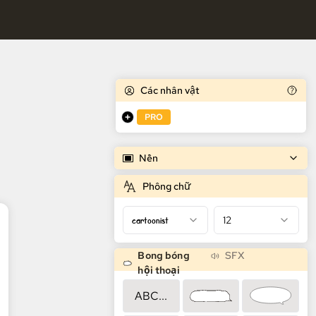
miễn phí
Các nhân vật
PRO
Nền
Phông chữ
cartoonist
12
Bong bóng
SFX
hội thoại
ABC...