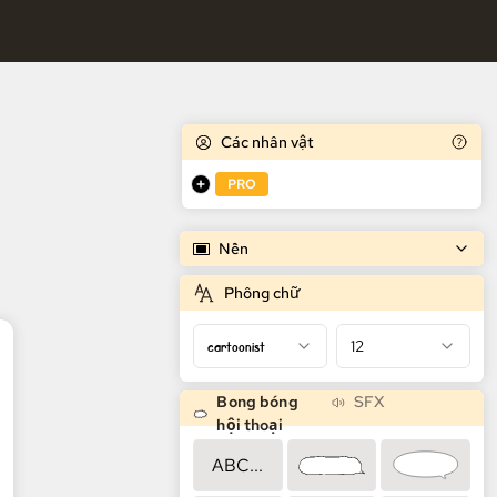
miễn phí
Các nhân vật
PRO
Nền
Phông chữ
cartoonist
12
Bong bóng
SFX
hội thoại
ABC...