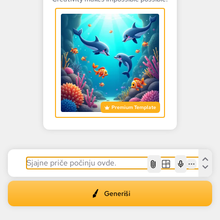
Premium Template
AI
Generiši