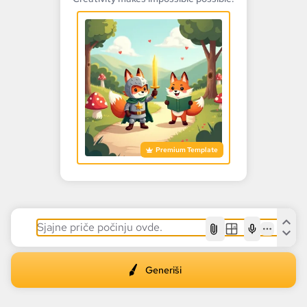
Premium Template
AI
Generiši