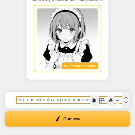
Premium Template
AI
Gumawa