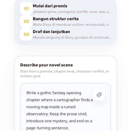
Mulai dari premis
01
Jelaskan genre, protagonis, konflik, tone, atau opening image yang ingin kamu eksplorasi.
Bangun struktur cerita
02
Minta Story AI membuat outline, rencana bab, beat adegan, arc karakter, atau catatan worldbuilding.
Draf dan lanjutkan
03
Menulis langsung di Story, gunakan AI continuation saat butuh momentum, lalu revisi dengan komentar dan catatan.
Describe your novel scene
Start from a premise, chapter beat, character conflict, or
revision goal.