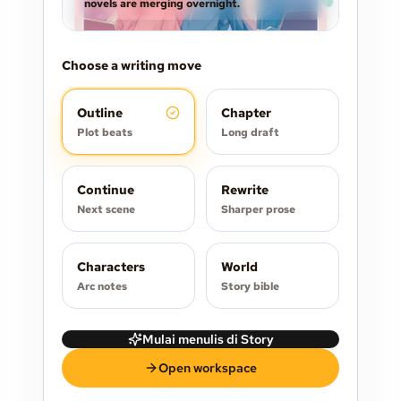
novels are merging overnight.
Choose a writing move
Outline
Chapter
Plot beats
Long draft
Continue
Rewrite
Next scene
Sharper prose
Characters
World
Arc notes
Story bible
Mulai menulis di Story
Open workspace