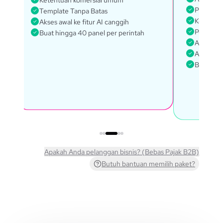
Ketentuan komersial umum
Paket Ba
Template Tanpa Batas
Ketentua
Akses awal ke fitur AI canggih
Pengelol
Buat hingga 40 panel per perintah
Akses ke 
Akses ke
Buat hin
Apakah Anda pelanggan bisnis? (Bebas Pajak B2B)
Butuh bantuan memilih paket?