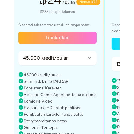
$43
/Bulan
Hemat $72
$288
ditagih tahunan
$
Generasi tak terbatas untuk ide tanpa batas
Cepat, untuk
akses eksklusi
Tingkatkan
45.000 kredit/bulan
135.000
k
45000 kredit/bulan
135000 k
Semua dalam STANDAR
Semua d
Konsistensi Karakter
Every fe
Akses ke Comic Agent pertama di dunia
Proyek t
Komik Ke Video
Konsisten
Ekspor hasil HD untuk publikasi
Akses ke
Pembuatan karakter tanpa batas
Karakter
Storyboard tanpa batas
Pembuata
Generasi Tercepat
Akses ke