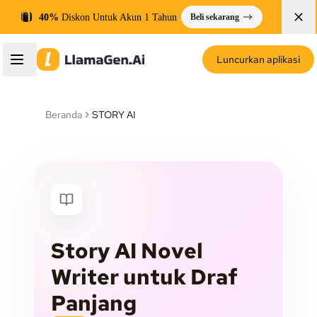
40%
Diskon Untuk Akun 1 Tahun
Beli sekarang
Luncurkan aplikasi
Beranda
STORY AI
Story AI Novel
Writer untuk Draf
Panjang