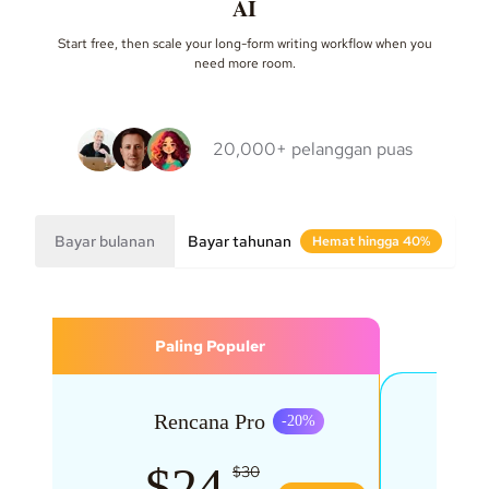
AI
Start free, then scale your long-form writing workflow when you
need more room.
20,000+ pelanggan puas
Bayar bulanan
Bayar tahunan
Hemat hingga 40%
Paling Populer
Rencana Pro
Renc
-
20
%
$24
$30