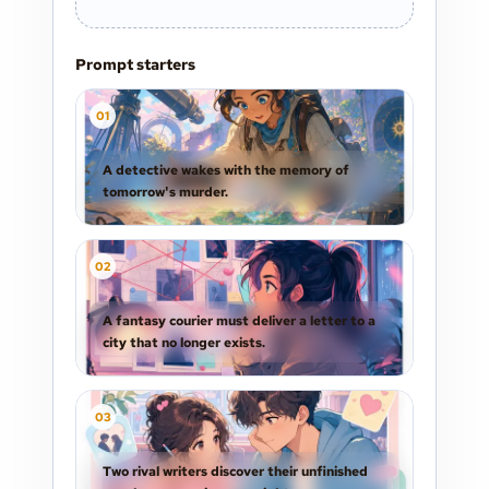
Prompt starters
0
1
A detective wakes with the memory of
tomorrow's murder.
0
2
A fantasy courier must deliver a letter to a
city that no longer exists.
0
3
Two rival writers discover their unfinished