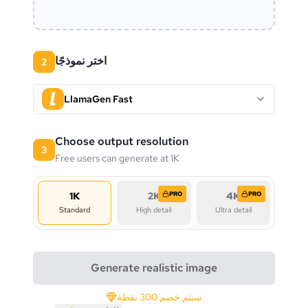
اختر نموذجًا
2
LlamaGen Fast
Choose output resolution
3
Free users can generate at 1K
1K
2K
PRO
4K
PRO
Standard
High detail
Ultra detail
Generate realistic image
سيتم خصم 300 نقطة