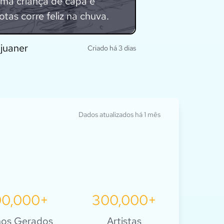
ma criança de capa e
otas corre feliz na chuva.
juaner
Criado há 3 dias
Explore isso
Dados atualizados há 1 mês
00,000+
300,000+
hos Gerados
Artistas