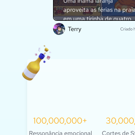
Uma lhama laranja
aproveita as férias na prai
em uma tirinha de quatro
painéis com estilo pixel art
Terry
Criado h
Explore isso
100,000,000+
30,000
Ressonância emocional
Cortes de S