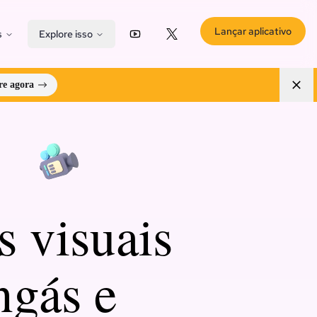
Lançar aplicativo
s
Explore isso
YouTube
X (Twitter)
e agora
s visuais
ngás e