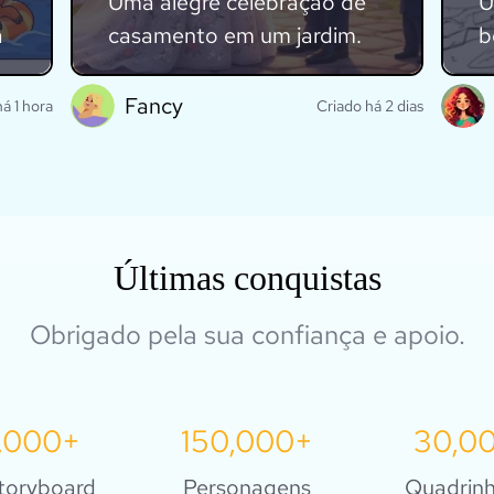
Uma alegre celebração de
U
a
casamento em um jardim.
b
.
Fancy
á 1 hora
Criado há 2 dias
Explore isso
Últimas conquistas
Obrigado pela sua confiança e apoio.
,000+
150,000+
30,0
toryboard
Personagens
Quadrin