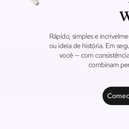
w
Rápido, simples e incrive
ou ideia de história. Em s
você — com consistência 
combinam perf
Comec