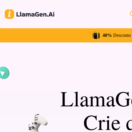
40%
Desconto 
LlamaGen
Crie 