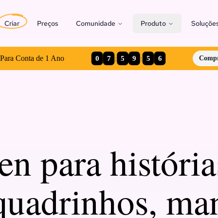
Criar
Preços
Comunidade
Produto
Soluçõe
0
7
:
5
9
:
5
5
Para Conta de 1 Ano
Compr
 para história
quadrinhos, ma