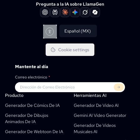
Pregunta a la IA sobre LlamaGen
Español (MX)
Cookie settings
Mantente al día
Correo electrónico
*
Producto
LlamaGen Para
SOCIOS
Casos De Uso
Producto
Herramientas AI
Generador Gratuito De Tiras Cómicas Con IA
Profesores
OpenAI
APIs De Cómic
Generador De Cómics De IA
Generador De Video AI
Generador De Libros Infantiles Con IA
Estudiantes
Meta
Campaña Digital
Generador De Dibujos
Gemini AI Video Generator
Animados De IA
Generador De Cómics Ai Gratuito
Profesores Y Estudiantes
SHOTDECK
Marketing De Contenido
Generador De Videos
Generador De Webtoon De IA
Musicales AI
Estudio De Manga AI
Educación
Black Forest Labs
Marketing De Producto