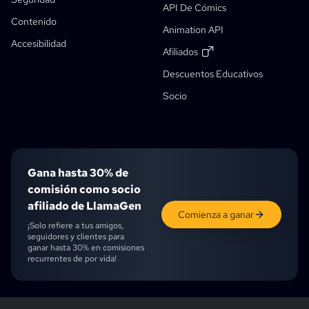
Cómic That
API De Cómics
Herramienta De Recorte De Hojas De Personajes
Contenido
Animation API
Herramienta De Segmentación De Viñetas De Cómic
Accesibilidad
Afiliados
Divisor De Capas Con IA
Descuentos Educativos
Descuento Para Estudiantes
Socio
Gana hasta 30% de
comisión como socio
afiliado de LlamaGen
Comienza a ganar
¡Solo refiere a tus amigos,
seguidores y clientes para
ganar hasta 30% en comisiones
recurrentes de por vida!
English
English (UK)
English (CA)
English (AU)
English (IN)
Japanese
Ch