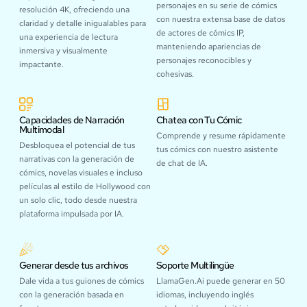
personajes en su serie de cómics
resolución 4K, ofreciendo una
con nuestra extensa base de datos
claridad y detalle inigualables para
de actores de cómics IP,
una experiencia de lectura
manteniendo apariencias de
inmersiva y visualmente
personajes reconocibles y
impactante.
cohesivas.
Capacidades de Narración
Chatea con Tu Cómic
Multimodal
Comprende y resume rápidamente
Desbloquea el potencial de tus
tus cómics con nuestro asistente
narrativas con la generación de
de chat de IA.
cómics, novelas visuales e incluso
películas al estilo de Hollywood con
un solo clic, todo desde nuestra
plataforma impulsada por IA.
Generar desde tus archivos
Soporte Multilingüe
Dale vida a tus guiones de cómics
LlamaGen.Ai puede generar en 50
con la generación basada en
idiomas, incluyendo inglés