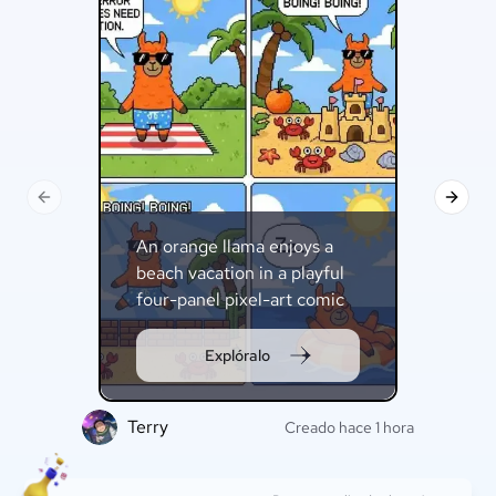
Previous slide
Next s
An orange llama enjoys a
beach vacation in a playful
four-panel pixel-art comic
strip.
Explóralo
Terry
F
Creado hace 1 hora