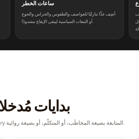
ع
ساعات الخطر
ب
أضِف عدًّا تنازليًا للعواصف والطقوس والحراس والجوع
كل
أو التبعات السياسية ليبقى الإيقاع مشدودًا.
بدايات مُدخ
استخدم هذه البدايات كأول دور، ثم اطلب من Story المتابعة بصيغة المخاطَب، أو المتكلّم، أو بصيغة روائية.