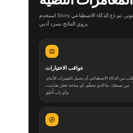
استخدم Story كمدير لعبة بالذكاء الاصطناعي مرن. أضِف أنظمة خفيفة تولّد التوتر، ثم دَع الذكاء الاصطناعي
يروي النتائج بسرد أدبي.
عواقب الاختيارات
لب من الذكاء الاصطناعي أن يحمل التغييرات للأمام:
من سمعك، ما الذي تحطّم، أي ساعة خطر تقدّمت،
وأي باب أُغلق.