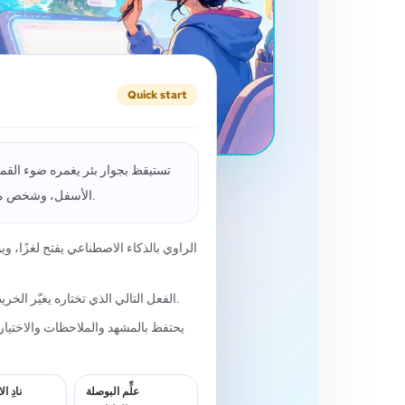
Quick start
تستيقظ بجوار بئر يغمره ضوء القمر
الأسفل، وشخص ما داخل الماء يهمس بلقب طفولتك.
الراوي بالذكاء الاصطناعي يفتح لغزًا،
الفعل التالي الذي تختاره يغيّر الخريطة، وثقة المرافق، وساعة الخطر.
علِّم البوصلة
نادِ ا