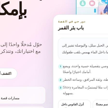
بإمكا
دور حي في القصة
باب بئر القمر
حوّل مُدخلًا واحدًا إلى
. الحبل مبلل، والبوصلة تشير إلى
مع اختياراتك، وتتذك
 ويوصي بتفصيلة حسية واحدة، ويضع
1
أمامك اختيارًا واضحًا.
اكتشف أف
2
Story يحتفظ بالمشهد والملاحظات والاختيارات معًا ليستمرَّت المغامرة
3
بسهولة.
مسارات قصة م
لاسم مجددًا
أنزل الفانوس داخل