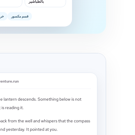
بالطباشير
قسم مكسور
خري
venture.run
 lantern descends. Something below is not
 is reading it.
ack from the well and whispers that the compass
nd yesterday. It pointed at you.