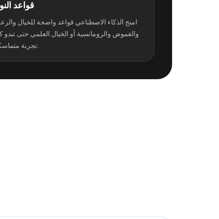
قواعد النو
امنح الذكاء الاصطناعي قواعد واضحة للخيال والرع
والغموض والرومانسية أو الخيال العلمي حتى تبدو 
تجربة متماسكة.