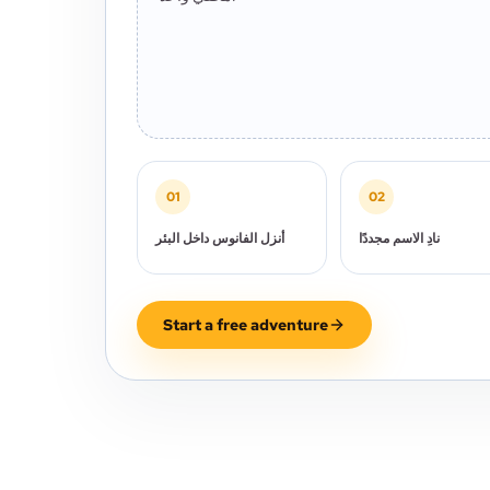
01
02
نادِ الاسم مجددًا
أنزل الفانوس داخل البئر
Start a free adventure