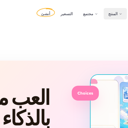
المنتج
مجتمع
التسعير
أنشئ
العب م
Choices
بالذكاء