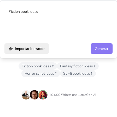
Importar borrador
Generar
Fiction book ideas
↑
Fantasy fiction ideas
↑
Horror script ideas
↑
Sci-fi book ideas
↑
10,000 Writers use LlamaGen.Ai