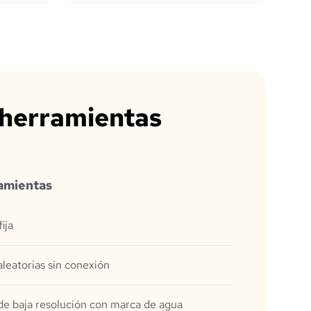
 herramientas
amientas
fija
leatorias sin conexión
e baja resolución con marca de agua