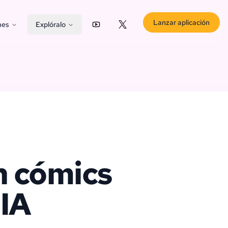
Lanzar aplicación
nes
Explóralo
YouTube
X (Twitter)
n cómics
 IA