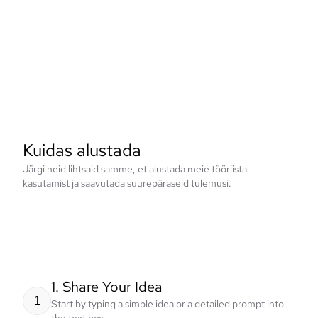
Kuidas alustada
Järgi neid lihtsaid samme, et alustada meie tööriista
kasutamist ja saavutada suurepäraseid tulemusi.
1. Share Your Idea
1
Start by typing a simple idea or a detailed prompt into
the text box.