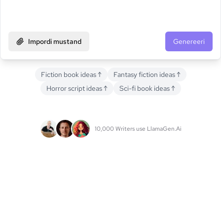
Impordi mustand
Genereeri
Fiction book ideas
↑
Fantasy fiction ideas
↑
Horror script ideas
↑
Sci-fi book ideas
↑
10,000 Writers use LlamaGen.Ai