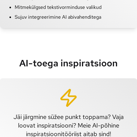
Mitmekülgsed tekstivorminduse valikud
Sujuv integreerimine AI abivahenditega
AI-toega inspiratsioon
Jäi järgmine süžee punkt toppama? Vaja
loovat inspiratsiooni? Meie AI-põhine
inspiratsioonitööriist aitab sind!