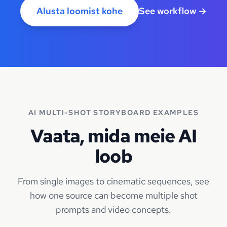
Alusta loomist kohe
See workflow
→
AI MULTI-SHOT STORYBOARD EXAMPLES
Vaata, mida meie AI
loob
From single images to cinematic sequences, see
how one source can become multiple shot
prompts and video concepts.