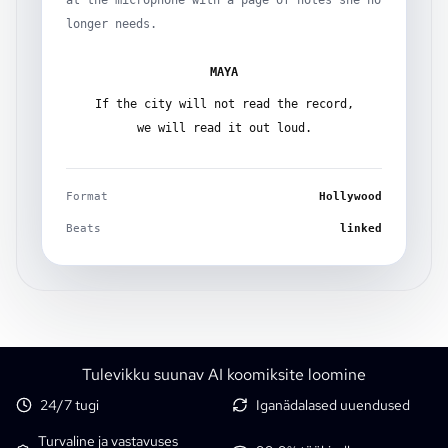
longer needs.
MAYA
If the city will not read the record,
we will read it out loud.
Format
Hollywood
Beats
linked
Tulevikku suunav AI koomiksite loomine
24/7 tugi
Iganädalased uuendused
Turvaline ja vastavuses