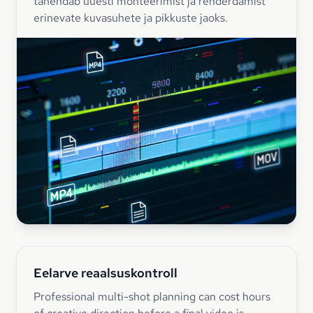
tähendab uuesti monteerimist ja renderdamist
erinevate kuvasuhete ja pikkuste jaoks.
Eelarve reaalsuskontroll
Professional multi-shot planning can cost hours