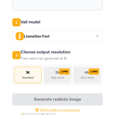
Vali mudel
2
LlamaGen Fast
Choose output resolution
3
Free users can generate at 1K
1K
2K
PRO
4K
PRO
Standard
High detail
Ultra detail
Generate realistic image
300 krediiti arvestatakse