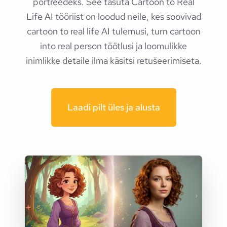
portreedeks. See tasuta Cartoon to Real
Life AI tööriist on loodud neile, kes soovivad
cartoon to real life AI tulemusi, turn cartoon
into real person töötlusi ja loomulikke
inimlikke detaile ilma käsitsi retušeerimiseta.
Laadi pilt üles ja alusta