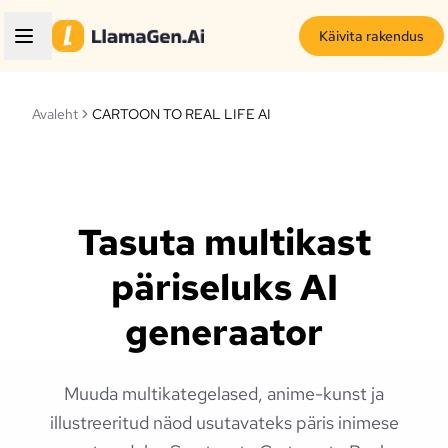
Käivita rakendus
Avaleht
CARTOON TO REAL LIFE AI
Tasuta multikast
päriseluks AI
generaator
Muuda multikategelased, anime-kunst ja
illustreeritud näod usutavateks päris inimese