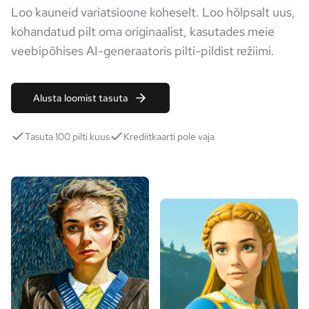
Loo kauneid variatsioone koheselt. Loo hõlpsalt uus,
kohandatud pilt oma originaalist, kasutades meie
veebipõhises AI-generaatoris pilti-pildist režiimi.
Alusta loomist tasuta
Tasuta 100 pilti kuus
Krediitkaarti pole vaja