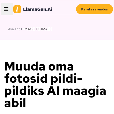
Käivita rakendus
Avaleht
IMAGE TO IMAGE
Muuda oma
fotosid pildi-
pildiks AI maagia
abil