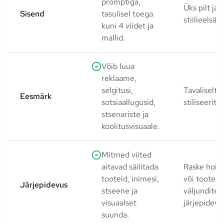
promptiga,
Üks pilt ja 
Sisend
tasulisel toega
stiilieelsäte
kuni 4 viidet ja
mallid.
Võib luua
reklaame,
selgitusi,
Tavaliselt 
Eesmärk
sotsiaallugusid,
stiliseeritud
stsenariste ja
koolitusvisuaale.
Mitmed viited
aitavad säilitada
Raske hoida
tooteid, inimesi,
või toote d
Järjepidevus
stseene ja
väljundite l
visuaalset
järjepideva
suunda.