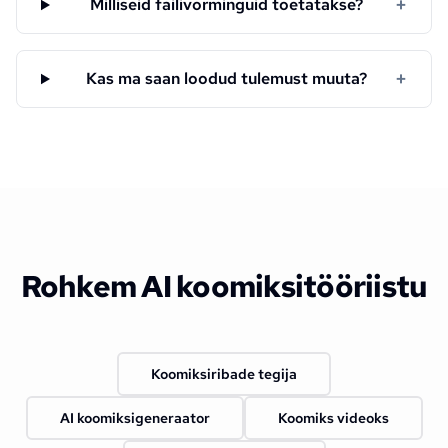
+
Milliseid failivorminguid toetatakse?
+
Kas ma saan loodud tulemust muuta?
Rohkem AI koomiksitööriistu
Koomiksiribade tegija
AI koomiksigeneraator
Koomiks videoks