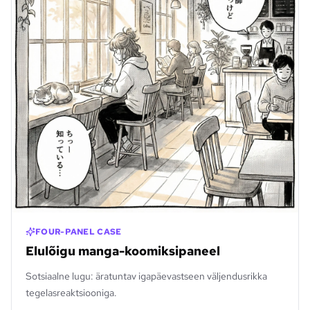
FOUR-PANEL CASE
Elulõigu manga-koomiksipaneel
Sotsiaalne lugu: äratuntav igapäevastseen väljendusrikka
tegelasreaktsiooniga.