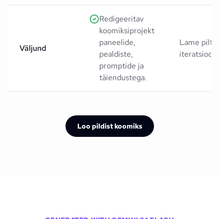
Redigeeritav
koomiksiprojekt
paneelide,
Lame pilt p
Väljund
pealdiste,
iteratsioon
promptide ja
täiendustega.
Loo pildist koomiks