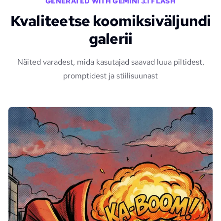
GENERATED WITH GEMINI 3.1 FLASH
Kvaliteetse koomiksiväljundi
galerii
Näited varadest, mida kasutajad saavad luua piltidest,
promptidest ja stiilisuunast