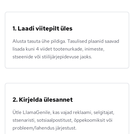
1. Laadi viitepilt üles
Alusta tasuta ühe pildiga. Tasulised plaanid saavad
lisada kuni 4 viidet tootenurkade, inimeste,
stseenide või stiilijärjepidevuse jaoks.
2. Kirjelda ülesannet
Ütle LlamaGenile, kas vajad reklaami, selgitajat,
stsenaristi, sotsiaalpostitust, õppekoomiksit või
probleem/lahendus järjestust.