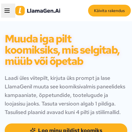
Käivita rakendus
Muuda iga pilt
koomiksiks, mis selgitab,
müüb või õpetab
Laadi üles viitepilt, kirjuta üks prompt ja lase
LlamaGenil muuta see koomiksivalmis paneelideks
kampaaniate, õppetundide, tootelugude ja
loojasisu jaoks. Tasuta versioon algab 1 pildiga.
Tasulised plaanid avavad kuni 4 pilti ja stiilimallid.
Loo minu pildist koomiks