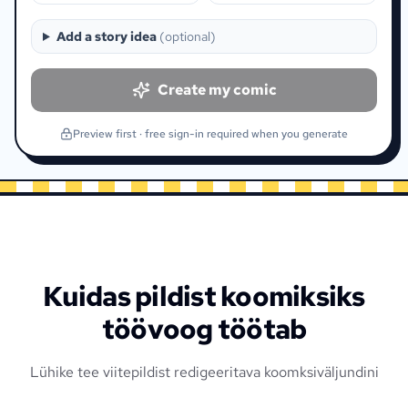
Add a story idea
(
optional
)
Create my comic
Preview first · free sign-in required when you generate
Kuidas pildist koomiksiks
töövoog töötab
Lühike tee viitepildist redigeeritava koomksiväljundini