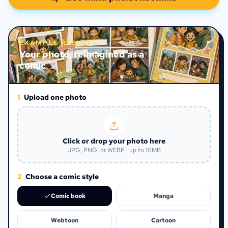
EXAMPLE RESULT
Your photo, reimagined as a
comic
1
Upload one photo
Click or drop your photo here
JPG, PNG, or WEBP · up to 10MB
2
Choose a comic style
Comic book
Manga
Webtoon
Cartoon