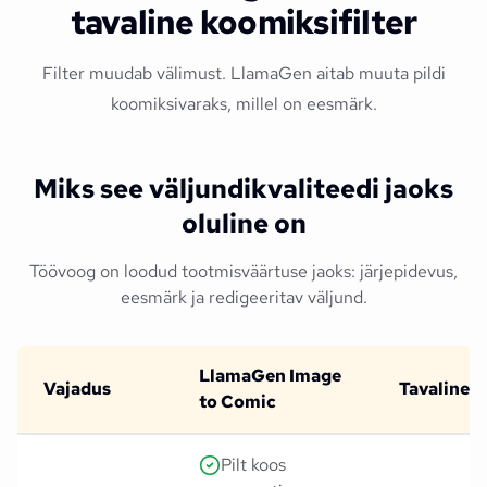
tavaline koomiksifilter
Filter muudab välimust. LlamaGen aitab muuta pildi
koomiksivaraks, millel on eesmärk.
Miks see väljundikvaliteedi jaoks
oluline on
Töövoog on loodud tootmisväärtuse jaoks: järjepidevus,
eesmärk ja redigeeritav väljund.
LlamaGen Image
Vajadus
Tavaline f
to Comic
Pilt koos