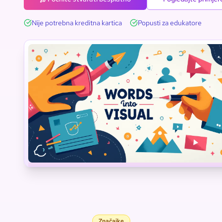
Nije potrebna kreditna kartica
Popusti za edukatore
Inženjerstv
Tehnologija
Znanost
Rječnik
Umjetnost
Matematika
Značajke