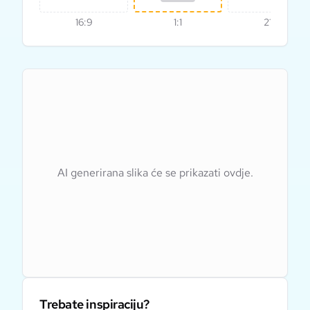
16:9
1:1
21:9
AI generirana slika će se prikazati ovdje.
Trebate inspiraciju?