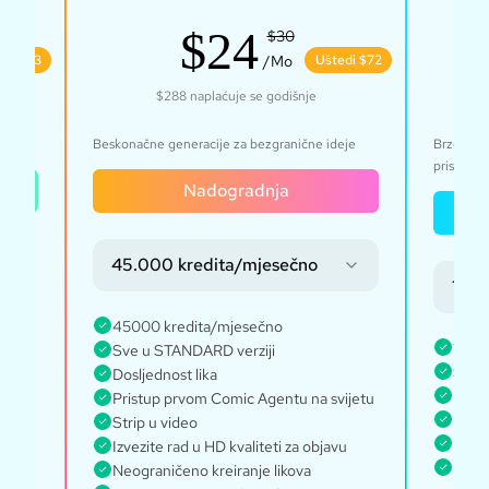
$24
$30
edi $43
/Mo
Uštedi $72
$288
naplaćuje se godišnje
Beskonačne generacije za bezgranične ideje
Brzo, za 
pristup
Nadogradnja
no
45.000 kredita/mjesečno
redi
135.
45000 kredita/mjesečno
1350
Sve u STANDARD verziji
Sve u
Dosljednost lika
Every
Pristup prvom Comic Agentu na svijetu
Neogr
Strip u video
Doslj
Izvezite rad u HD kvaliteti za objavu
Prist
Neograničeno kreiranje likova