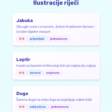
Ilustracije riječi
Jabuka
Okruglo voće s crvenom, žutom ili zelenom korom i
čvrstim bijelim mesom
4-6
prijateljski
jednostavno
Leptir
Insekt sa šarenim krilima koji leti od cvijeta do cvijeta
4-6
akvarel
umjereno
Duga
Šarena duga na nebu koja se pojavljuje nakon kiše
4-6
edukativno
jednostavno