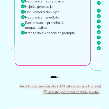
Neogr
Neograničeni storyboards
strip
Najbrža generacija
Najbr
Opći komercijalni uvjeti
Pris
Neograničeni predlošci
Globa
Rani pristup naprednim AI
Opći 
mogućnostima
Vodit
Izradite do 40 panela po promptu
Prist
Prist
Izrad
Jeste li poslovni korisnik? (B2B oslobođenje od poreza)
Trebate pomoć pri odabiru paketa?