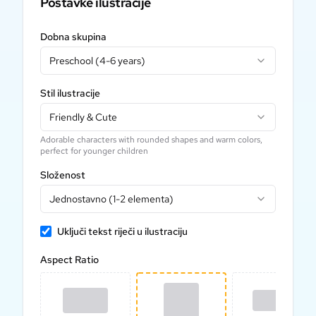
Postavke ilustracije
Dobna skupina
Preschool (4-6 years)
Stil ilustracije
Friendly & Cute
Adorable characters with rounded shapes and warm colors,
perfect for younger children
Složenost
Jednostavno (1-2 elementa)
Uključi tekst riječi u ilustraciju
Aspect Ratio