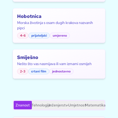
Hobotnica
Morska životinja s osam dugih krakova nazvanih
pipci
4-6
prijateljski
umjereno
Smiješno
Nešto što vas nasmijava ili vam izmami osmijeh
2-3
crtani film
jednostavno
Znanost
Tehnologija
Inženjerstvo
Umjetnost
Matematika