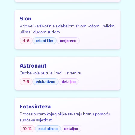
Slon
Vrlo velika životinja s debelom sivom kožom, velikim
ušima i dugom surlom
4-6
crtani film
umjereno
Astronaut
Osoba koja putuje i radi u svemiru
7-9
edukativno
detaljno
Fotosinteza
Proces putem kojeg biljke stvaraju hranu pomoću
sunčeve svjetlosti
10-12
edukativno
detaljno