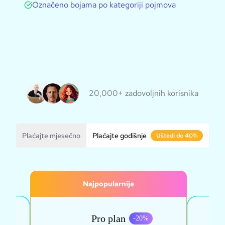
Označeno bojama po kategoriji pojmova
20,000+ zadovoljnih korisnika
Plaćajte mjesečno
Plaćajte godišnje
Uštedi do 40%
Najpopularnije
Pro plan
0
%
-
20
%