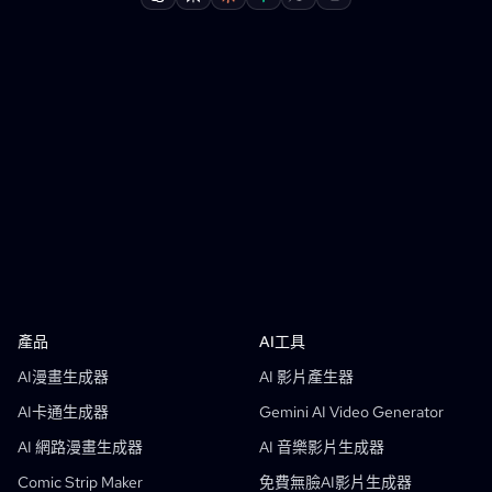
產品
LlamaGen適用於
合作夥伴
使用案例
產品
AI工具
免費 AI 漫畫分鏡生成器
教師
OpenAI
漫畫書 API
AI漫畫生成器
AI 影片產生器
AI兒童繪本生成器
學生
Meta
數字活動
AI卡通生成器
Gemini AI Video Generator
免費AI漫畫生成器
教師和學生
SHOTDECK
內容行銷
AI 網路漫畫生成器
AI 音樂影片生成器
AI漫畫工作室
教育
Black Forest Labs
產品行銷
Comic Strip Maker
免費無臉AI影片生成器