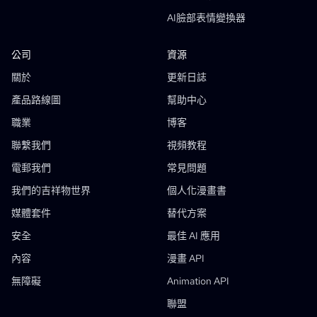
AI臉部表情變換器
免費故事板範本
AI劇本生成器
公司
資源
鏡頭角度控制
關於
更新日誌
AI背景生成器
產品路線圖
幫助中心
AI 圖像風格轉換
職業
博客
AI 姿勢生成器
聯繫我們
視頻教程
AI角色生成器
電郵我們
常見問題
AI角色設計
我們的吉祥物世界
個人化漫畫書
AI動畫生成器
特性
媒體套件
替代方案
AI漫畫工廠
安全
最佳 AI 應用
AI故事寫手
兒童繪本製作器
漫畫作品
內容
漫畫 API
生成式工作流程
無障礙
Animation API
AI 繪本生成器
聯盟
照片轉動漫
AI漫畫劇本產生器
黑白影像濾鏡
AI漫畫上色工具
漫畫製作器
日漫翻譯器
動漫角色真實化
動漫角色產生器
新
AI 像素藝術生成器
新