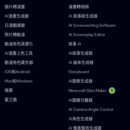
漫畫轉視頻
音樂轉影片
新
免費 AI 動態設計師
企業
複製
Graph Comics For Dynamic Graphs
圖片轉漫畫
漫畫轉視頻
影片轉漫畫
新創企業
ElevenLabs
企業
AI漫畫生成器
AI 故事板生成器
創作者
開源
Comflowy
OmniAudio
語音故事生成器
連環圖藝術
小狗代理
AI 工具供教師和學生使用
日漫翻譯器
AI Screenwriting Software
Kusa
AI卡通生成器
AI 影片產生器
照片轉動漫
AI Screenplay Editor
圖片轉漫畫
兒童繪本製作器
動漫角色真實化
故事 AI
圖片轉卡通
AI 繪本生成器
AI漫畫上色工具
AI故事生成器
AI 網路漫畫生成器
AI教育漫畫
動漫角色產生器
AI 繪本生成器
生成式工作流程
AI 韓漫生成器
IOS和Android
Storyboard
新
網絡漫畫
Mac和Windows
AI圖像生成器
AI漫畫生成器
新
推薦
Minecraft Skin Maker
社群媒體漫畫
新
愛之牆
AI圖層分離器
聖經漫畫製作器
AI Camera Angle Control
日漫 Text 氣泡產生器
AI角色生成器
AI 故事板生成器
AI 像素藝術生成器
AI Screenplay Editor