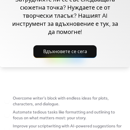
сюжетна точка? Нуждаете се от
творчески тласък? Нашият AI
инструмент за вдъхновение е тук, за
да помогне!
Вдъхновете се сега
Overcome writer's block with endless ideas for plots,
characters, and dialogue.
Automate tedious tasks like formatting and outlining to
focus on what matters most: your story.
Improve your scriptwriting with AI-powered suggestions for