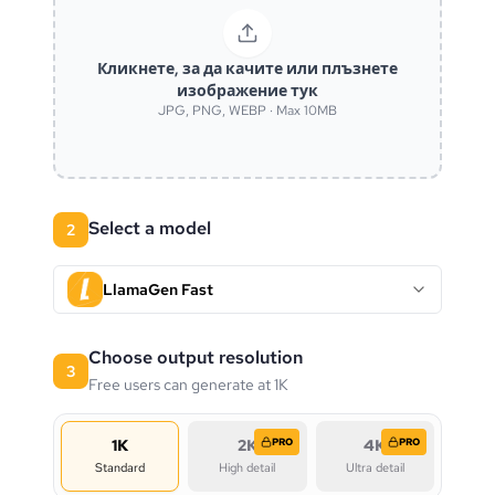
Кликнете, за да качите или плъзнете
изображение тук
JPG, PNG, WEBP · Max 10MB
Select a model
2
LlamaGen Fast
Choose output resolution
3
Free users can generate at 1K
1K
2K
PRO
4K
PRO
Standard
High detail
Ultra detail