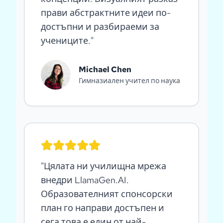
прави абстрактните идеи по-
достъпни и разбираеми за
учениците.
"
Michael Chen
Гимназиален учител по наука
"
Цялата ни училищна мрежа
внедри LlamaGen.AI.
Образователният спонсорски
план го направи достъпен и
сега това е един от най-