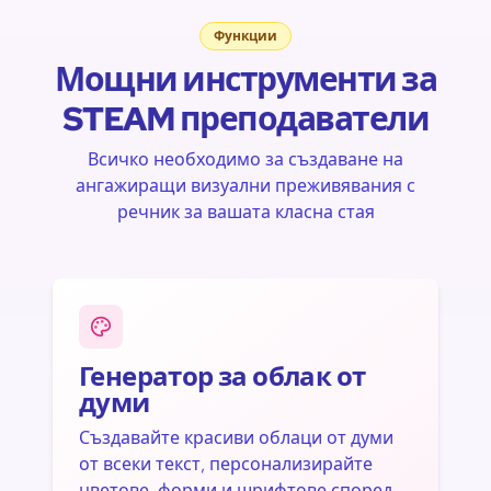
Речник
Математика
Изкуства
Функции
Мощни инструменти за
STEAM преподаватели
Всичко необходимо за създаване на
ангажиращи визуални преживявания с
речник за вашата класна стая
Генератор за облак от
думи
Създавайте красиви облаци от думи
от всеки текст, персонализирайте
цветове, форми и шрифтове според