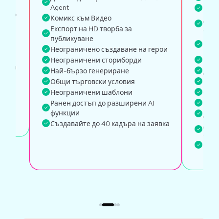
Agent
Посл
PT-4o
Комикс към Видео
Дост
Експорт на HD творба за
Agen
публикуване
Неог
Неограничено създаване на герои
ваши
Неограничени сториборди
Най-
аявка
Най-бързо генериране
Дост
Общи търговски условия
Глоб
Неограничени шаблони
Общи
Ранен достъп до разширени AI
Мени
функции
Дост
Създавайте до 40 кадъра на заявка
Дост
фун
Създ