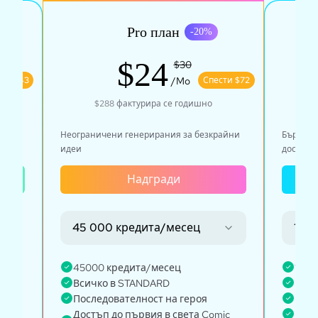
Pro план
20
%
-
20
%
$24
$30
сти $43
/Mo
Спести $72
$288
фактурира се годишно
$
Неограничени генерирания за безкрайни
Бързо, з
идеи
достъп
Надгради
45 000 кредита/месец
135
си с
45000 кредита/месец
1350
за
Всичко в STANDARD
Всич
Последователност на героя
Every
Достъп до първия в света Comic
Неог