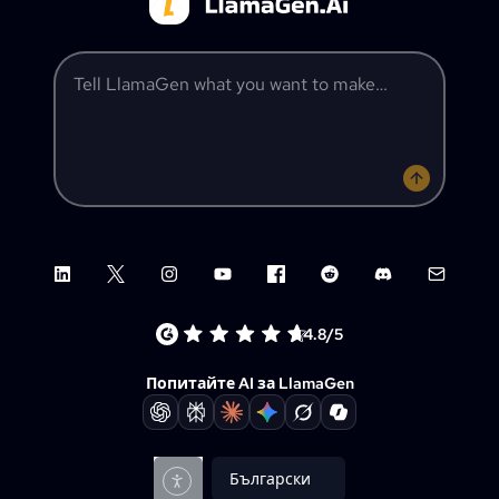
Tell LlamaGen what you want to make
LinkedIn
X (Twitter)
Instagram
YouTube
Facebook group
Reddit
Discord
Email su
4.8/5
Попитайте AI за LlamaGen
Български