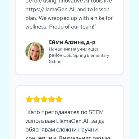
before using innovative AI tools like
https://llamaGen.AI, and to lesson
plan. We wrapped up with a hike for
wellness. Proud of our team!
"
Ейми Алзина, д-р
Началник на училищен
район Cold Spring Elementary
School
"
Като преподавател по STEM
използвам LlamaGen.AI, за да
обяснявам сложни научни
концепции. Визуалният разказ