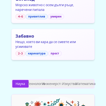
Морско животно с осем дълги ръце,
наречени пипала
4-6
приветлив
умерен
Забавно
Нещо, което ви кара да се смеете или
усмихвате
2-3
карикатура
прост
Наука
Технологии
Инженерство
Изкуства
Математика