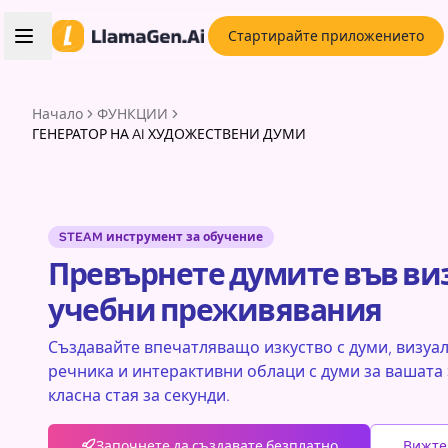
Стартирайте приложението
Начало
ФУНКЦИИ
ГЕНЕРАТОР НА AI ХУДОЖЕСТВЕНИ ДУМИ
STEAM инструмент за обучение
Превърнете думите във ви
учебни преживявания
Създавайте впечатляващо изкуство с думи, визуа
речника и интерактивни облаци с думи за вашат
класна стая за секунди.
Започнете да създавате безплатно
Вижте