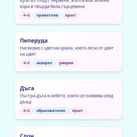
Кръгъл плод с червена, жълта или зелена
кора и твърда бяла сърцевина
4-6
приветлив
прост
Пеперуда
Насекомо с цветни крила, което лети от цвят
на цвят
4-6
акварел
умерен
Дъга
Пъстра дъга в небето, която се появява след
дъжд
4-6
образователен
прост
Слон