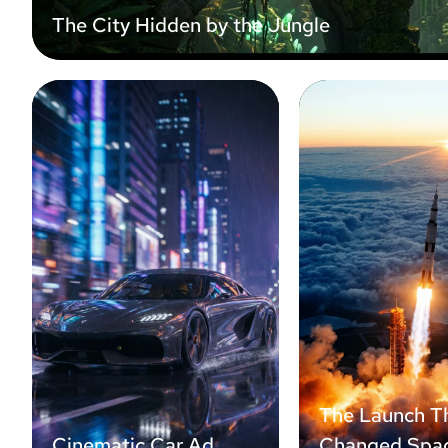
The City Hidden by the Jungle
The Launch T
Cinematic Car Ad
Changed Spa