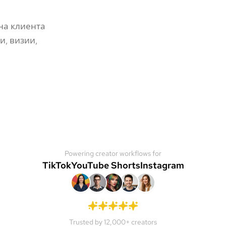
на клиента
и, визии,
Powering creator workflows for
TikTok
YouTube Shorts
Instagram
Trusted by 12,000+ creators