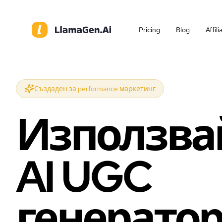
Pricing
Blog
Affil
Създаден за performance маркетинг
Използва
AI UGC
генератор