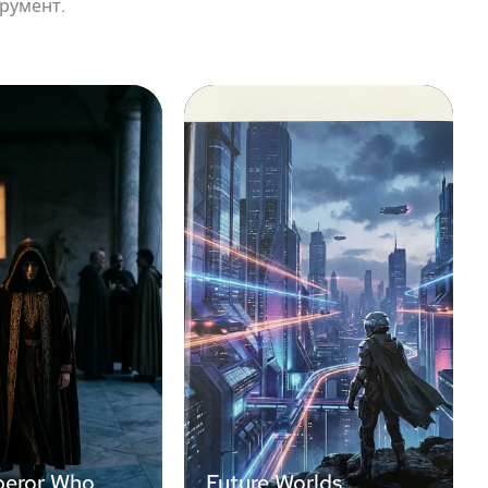
трумент.
eror Who
Future Worlds