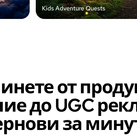
Kids Adventure Quests
инете от проду
ние до UGC рек
ернови за мину