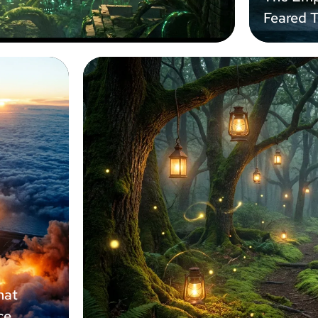
Feared 
hat
ce