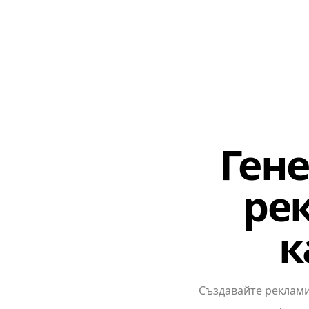
Ген
ре
к
Създавайте реклами 