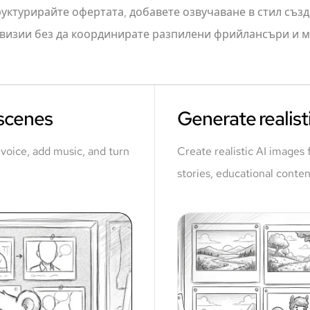
руктурирайте офертата, добавете озвучаване в стил създ
st визии без да координирате разпилени фрийлансъри и 
 scenes
Generate realisti
a voice, add music, and turn
Create realistic AI images 
stories, educational conten