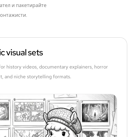
ател и пакетирайте
монтажисти.
c visual sets
for history videos, documentary explainers, horror
t, and niche storytelling formats.