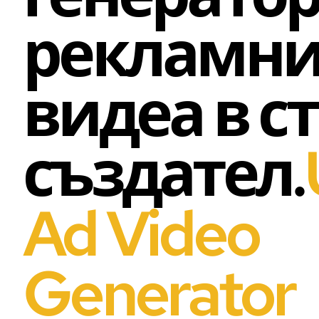
рекламн
видеа в с
създател.
Ad Video
Generator