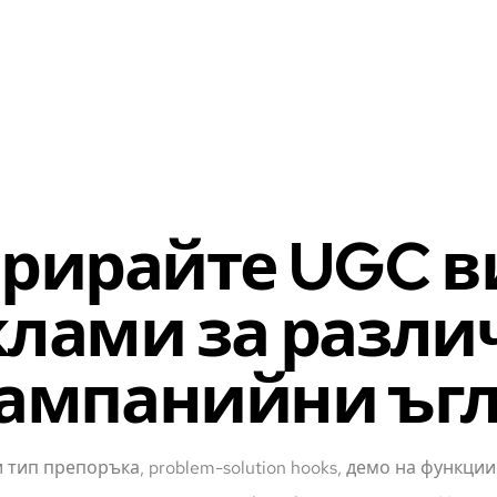
ерирайте UGC в
клами за разли
ампанийни ъг
тип препоръка, problem-solution hooks, демо на функци