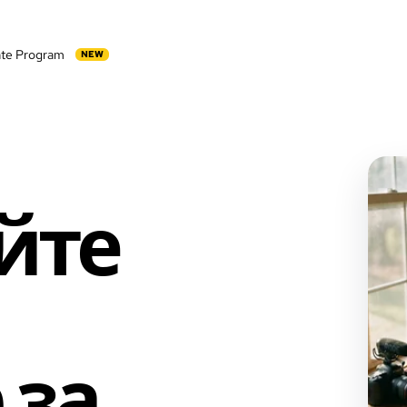
iate Program
NEW
йте
 за