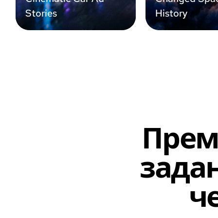
Stories
History
Прем
зада
ч