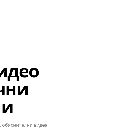
идео
чни
ли
и, обяснителни видеа