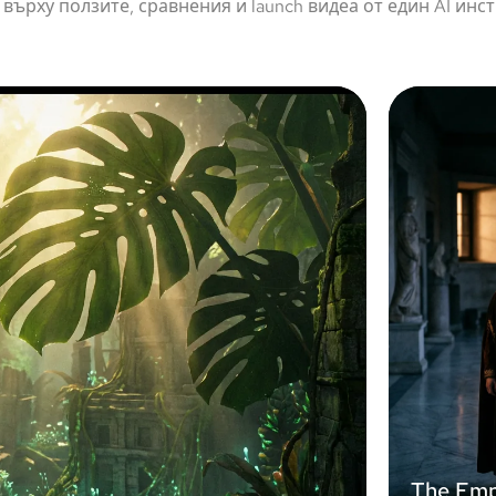
 върху ползите, сравнения и launch видеа от един AI инс
The Emp