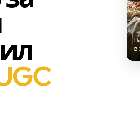
и
тил
Н
в 
UGC