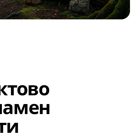
ктово
ламен
ти