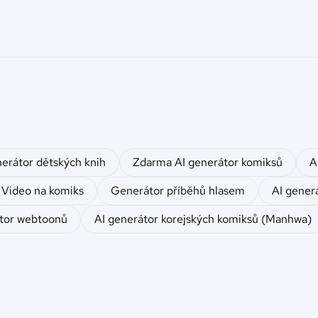
nerátor dětských knih
Zdarma AI generátor komiksů
A
Video na komiks
Generátor příběhů hlasem
AI gener
átor webtoonů
AI generátor korejských komiksů (Manhwa)