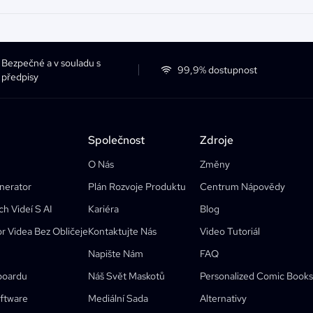
Bezpečné a v souladu s
99,9% dostupnost
předpisy
Společnost
Zdroje
O Nás
Změny
nerator
Plán Rozvoje Produktu
Centrum Nápovědy
h Videí S AI
Kariéra
Blog
r Videa Bez Obličeje
Kontaktujte Nás
Video Tutoriál
Napište Nám
FAQ
boardu
Náš Svět Maskotů
Personalized Comic Books
Funkce
oftware
Mediální Sada
Alternativy