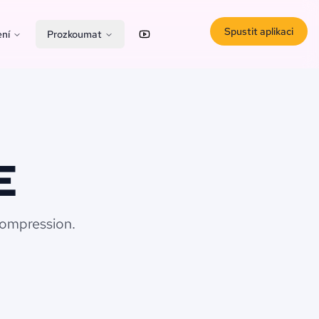
Spustit aplikaci
ní
Prozkoumat
YouTube
X (Twitter)
E
compression.