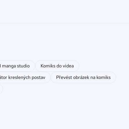
I manga studio
Komiks do videa
átor kreslených postav
Převést obrázek na komiks