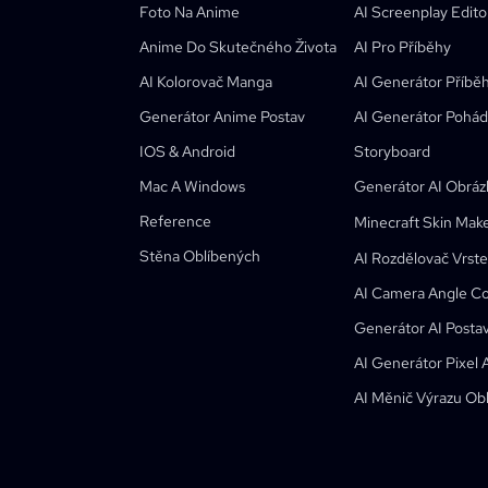
Kusa
AI Generátor Kreslených Postav
AI Generátor Videí
Foto Na Anime
AI Screenplay Edito
Převést Obrázek Na Komiks
Tvůrce Dětské Knížky
Anime Do Skutečného Života
AI Pro Příběhy
Přeměňte Obrázek Na Kreslený Charakter
AI Generátor Pohádkových Knížek
AI Kolorovač Manga
AI Generátor Příbě
AI Generátor Webtoonů
AI Vzdělávací Komiksy
Generátor Anime Postav
AI Generátor Pohád
Generativní Pracovní Postupy
IOS & Android
Storyboard
AI Generátor Korejských Komiksů (Manhwa)
Nový
Webtoony
Mac A Windows
Generátor AI Obráz
AI Generátor Mangy
Nový
Reference
Minecraft Skin Mak
Social Media Comics
Stěna Oblíbených
AI Rozdělovač Vrst
Bible Comic Maker
AI Camera Angle Co
Manga Text Bubble Generator
Generátor AI Posta
AI Generátor Storyboardu
AI Generátor Pixel 
AI Screenplay Editor
AI Měnič Výrazu Obl
Zdarma Šablona Storyboardu
AI Generátor Scénářů
Camera Angle Control