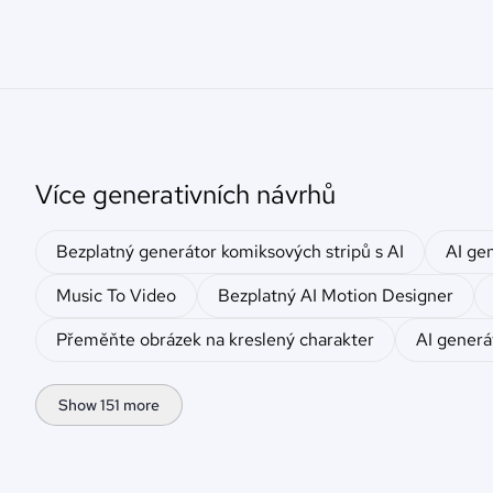
Více generativních návrhů
Bezplatný generátor komiksových stripů s AI
AI ge
Music To Video
Bezplatný AI Motion Designer
Přeměňte obrázek na kreslený charakter
AI gener
Show 151 more