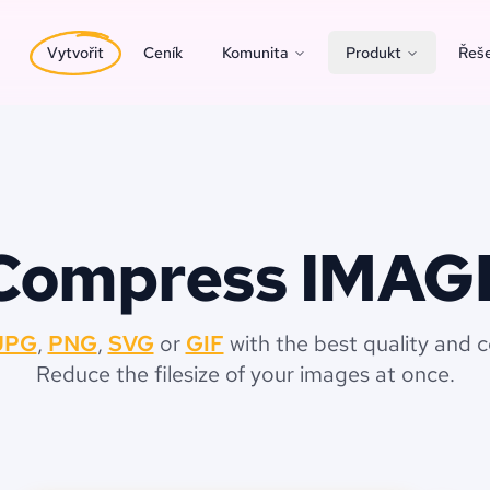
Vytvořit
Ceník
Komunita
Produkt
Řeše
Compress IMAG
JPG
,
PNG
,
SVG
or
GIF
with the best quality and 
Reduce the filesize of your images at once.