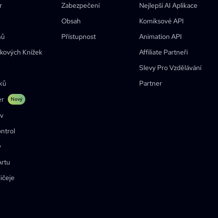
r
Zabezpečení
Nejlepší AI Aplikace
Komiks That
Obsah
Komiksové API
hů
Přístupnost
Animation API
kových Knížek
Affiliate Partneři
Slevy Pro Vzdělávání
Sleva Pro Studenty
ků
Partner
er
Nový
ev
ntrol
v
Artu
ičeje