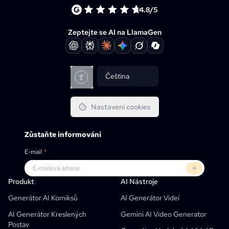
4.8/5
Zeptejte se AI na LlamaGen
Čeština
Nastavení cookies
Zůstaňte informováni
E-mail
*
Produkt
LlamaGen Pro
PARTNEŘI
Využití
Produkt
AI Nástroje
Bezplatný Generátor Komiksových Stripů S AI
Učitelé
OpenAI
API Pro Komiksové Knihy
Generátor AI Komiksů
AI Generátor Videí
AI Generátor Dětských Knih
Studenti
Meta
Digitální Kampaň
AI Generátor Kreslených
Gemini AI Video Generator
Postav