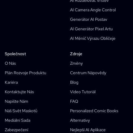
AI Rozdělovač Vrstev
AI Generátor Storyboardu
AI Camera Angle Control
AI Screenplay Editor
Generátor AI Postav
Zdarma Šablona Storyboardu
AI Generátor Pixel Artu
AI Generátor Scénářů
AI Měnič Výrazu Obličeje
Camera Angle Control
AI Generátor Pozadí
Společnost
Zdroje
AI Přenos Stylu Obrázků
O Nás
Změny
AI Generátor Póz
Plán Rozvoje Produktu
Centrum Nápovědy
Generátor AI Postav
Kariéra
Blog
AI Design Postav
Kontaktujte Nás
Video Tutoriál
AI Generátor Anime
Napište Nám
FAQ
AI Comic Factory
Náš Svět Maskotů
Personalized Comic Books
AI Spisovatel Příběhů
Tvůrce Dětské Knížky
Funkce
Mediální Sada
Alternativy
Generativní Pracovní Postupy
Zabezpečení
Nejlepší AI Aplikace