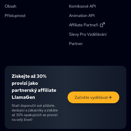
AI Generátor Pohádkových Knížek
Komiks That
Obsah
Komiksové API
Foto Na Anime
Generátor Scénáře Manga Pomocí AI
Filtr Černobílého Obrázku
AI Kolorovač Manga
Tvorba Manga
Překladač Manga
Anime Do Skutečného Života
Generátor Anime Postav
Nový
AI Generátor Pixel Artu
Nový
Přístupnost
Animation API
Nástroj Pro Ořezávání Listů Postav
Affiliate Partneři
Nástroj Pro Segmentaci Panelů Komiksu
Slevy Pro Vzdělávání
AI Rozdělovač Vrstev
Sleva Pro Studenty
Partner
Získejte až 30%
provizi jako
partnerský affiliate
LlamaGen
Začněte vydělávat
Stačí doporučit své přátele,
sledující a zákazníky a získáte
až 30% opakujících se provizí
na celý život!