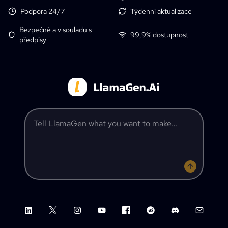
Podpora 24/7
Týdenní aktualizace
Bezpečné a v souladu s
99,9% dostupnost
předpisy
Tell LlamaGen what you want to make
LinkedIn
X (Twitter)
Instagram
YouTube
Facebook group
Reddit
Discord
Email su