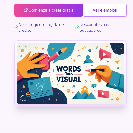
Comienza a crear gratis
Ver ejemplos
No se requiere tarjeta de
Descuentos para
crédito
educadores
Ciencia
Tecnología
Ingeniería
Artes
Vocabulario
Matemáticas