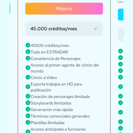
exclusivo
Mejorar
45.000 créditos/mes
135.
45000 créditos/mes
1350
Todo en ESTÁNDAR
Todo
Consistencia de Personajes
zados
Every
Acceso al primer agente de cómic del
mundo
Proye
Cómic a Video
Consi
de IA
Exporta trabajos en HD para
Acces
publicación
mun
t
Creación de personajes ilimitada
Perso
Storyboards ilimitados
Gener
Generación más rápida
Acces
Seed
Términos comerciales generales
Suite
Plantillas ilimitadas
Térm
Acceso anticipado a funciones