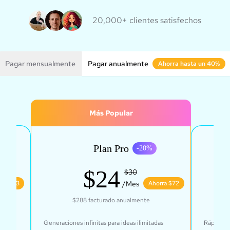
20,000+ clientes satisfechos
Pagar mensualmente
Pagar anualmente
Ahorra hasta un 40%
Más Popular
Plan Pro
%
-
20
%
$24
$30
rra $43
/Mes
Ahorra $72
$288
facturado anualmente
ación
Generaciones infinitas para ideas ilimitadas
Rápido, p