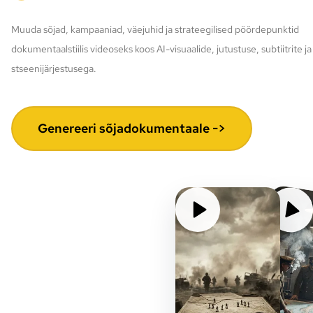
Muuda sõjad, kampaaniad, väejuhid ja strateegilised pöördepunktid
dokumentaalstiilis videoseks koos AI-visuaalide, jutustuse, subtiitrite ja
stseenijärjestusega.
Genereeri sõjadokumentaale ->