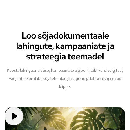
Loo sõjadokumentaale
lahingute, kampaaniate ja
strateegia teemadel
Koosta lahinguanalüüse, kampaaniate ajajooni, taktikalisi selgitusi,
väejuhtide profiile, sõjatehnoloogia lugusid ja lühikesi sõjaajaloo
klippe.