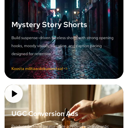
Mystery Story Shorts
Build suspense-driven faceless shorts with strong opening
hooks, moody visuals, narration, and caption pacing
designed for retention.
Koosta militaardokumentaal ->
UGC Conversion Ads
Produce faceless creator-style ad videos with authentic