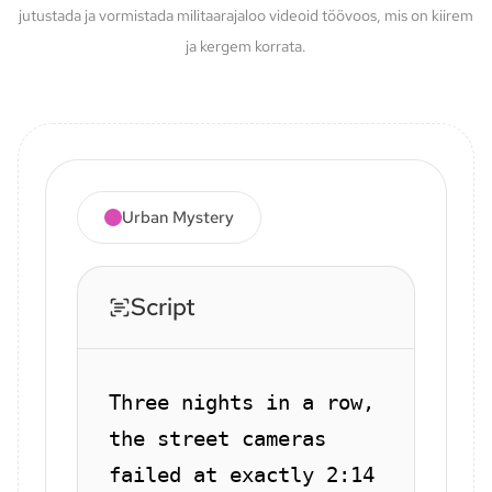
jutustada ja vormistada militaarajaloo videoid töövoos, mis on kiirem
ja kergem korrata.
Urban Mystery
Script
Three nights in a row,
the street cameras
failed at exactly 2:14