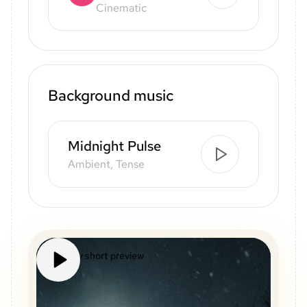
Cinematic
Background music
Midnight Pulse
Ambient, Tense
Mystery short preview