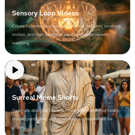
Sensory Loop Videos
Create hypnotic faceless loops with rich textures, soothing
motion, and high-aesthetic visuals that keep viewers
watching.
Surreal Meme Shorts
Generate absurdist faceless meme videos with fast hooks,
chaotic punchlines, and scroll-stopping visuals built for
shares.