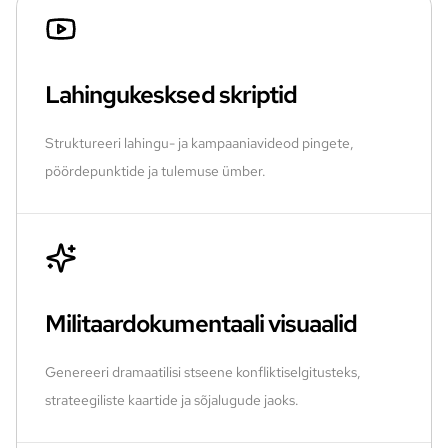
Lahingukesksed skriptid
Struktureeri lahingu- ja kampaaniavideod pingete,
pöördepunktide ja tulemuse ümber.
Militaardokumentaali visuaalid
Genereeri dramaatilisi stseene konfliktiselgitusteks,
strateegiliste kaartide ja sõjalugude jaoks.