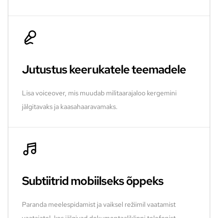
Jutustus keerukatele teemadele
Lisa voiceover, mis muudab militaarajaloo kergemini
jälgitavaks ja kaasahaaravamaks.
Subtiitrid mobiilseks õppeks
Paranda meelespidamist ja vaiksel režiimil vaatamist
vaatajatel, kes jälgivad dokumentaaliklippi telefonist.