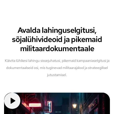
Avalda lahinguselgitusi,
sõjalühivideoid ja pikemaid
militaardokumentaale
Käivita lühikesi lahingu sissejuhatusi, pikemaid kampaaniaselgitusi ja
dokumentaalseid osi, mis tuginevad militaarajalool ja strateegilisel
jutustamisel.