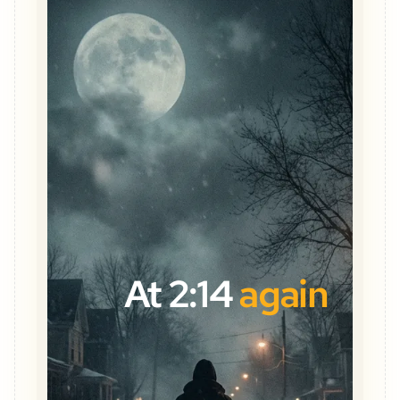
At 2:14
again