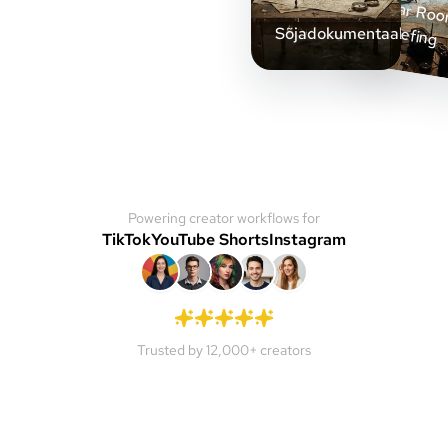
ar Ro
Briefing
Sõjadokumentaal
Powering creator workflows for
TikTok
YouTube Shorts
Instagram
Trusted by 12,000+ creators