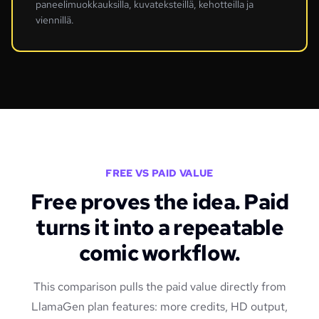
paneelimuokkauksilla, kuvateksteillä, kehotteilla ja
viennillä.
FREE VS PAID VALUE
Free proves the idea. Paid
turns it into a repeatable
comic workflow.
This comparison pulls the paid value directly from
LlamaGen plan features: more credits, HD output,