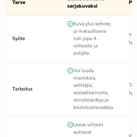
Tarve
Per
sarjakuvaksi
Kuva plus kehote,
ja maksullisena
Yks
Syöte
tuki jopa 4
tyyl
viitteelle ja
pohjille.
Voi luoda
mainoksia,
selittäjiä,
Tuo
Tarkoitus
sosiaalitarinoita,
tyyl
storyboardeja ja
koulutusvisuaaleja.
Useat viitteet
auttavat
Iden