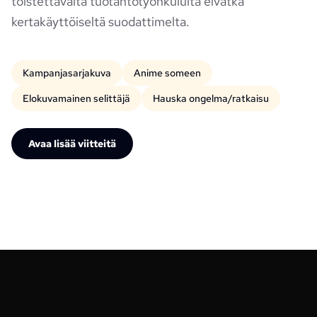
toistettavalta tuotantotyönkululta eivätkä
kertakäyttöiseltä suodattimelta.
Kampanjasarjakuva
Anime someen
Elokuvamainen selittäjä
Hauska ongelma/ratkaisu
Avaa lisää viitteitä