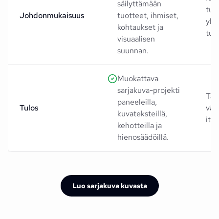
säilyttämään
tuo
Johdonmukaisuus
tuotteet, ihmiset,
yht
kohtaukset ja
tul
visuaalisen
suunnan.
Muokattava
sarjakuva-projekti
Tas
paneeleilla,
Tulos
väh
kuvateksteillä,
ite
kehotteilla ja
hienosäädöillä.
Luo sarjakuva kuvasta