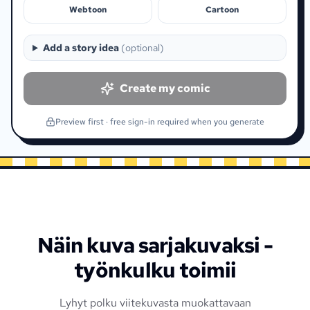
Webtoon
Cartoon
Add a story idea
(
optional
)
Create my comic
Preview first · free sign-in required when you generate
Näin kuva sarjakuvaksi -
työnkulku toimii
Lyhyt polku viitekuvasta muokattavaan