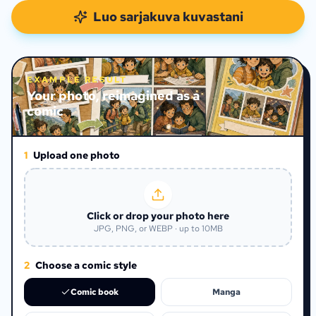
Luo sarjakuva kuvastani
EXAMPLE RESULT
Your photo, reimagined as a
comic
1
Upload one photo
Click or drop your photo here
JPG, PNG, or WEBP · up to 10MB
2
Choose a comic style
Comic book
Manga