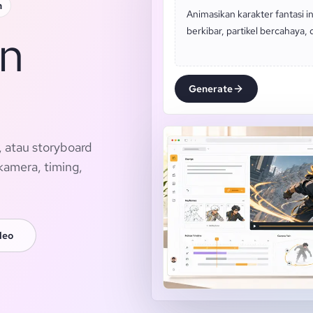
n
Animasikan karakter fantasi 
on
berkibar, partikel bercahaya, 
Generate
, atau storyboard
kamera, timing,
deo