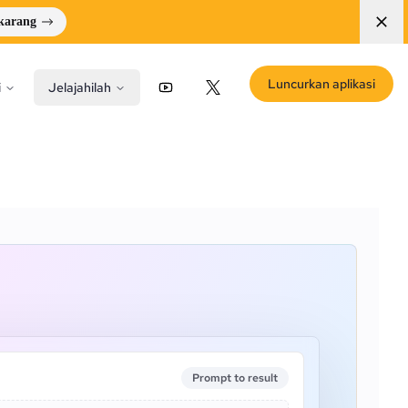
ekarang
Luncurkan aplikasi
i
Jelajahilah
YouTube
X (Twitter)
Prompt to result