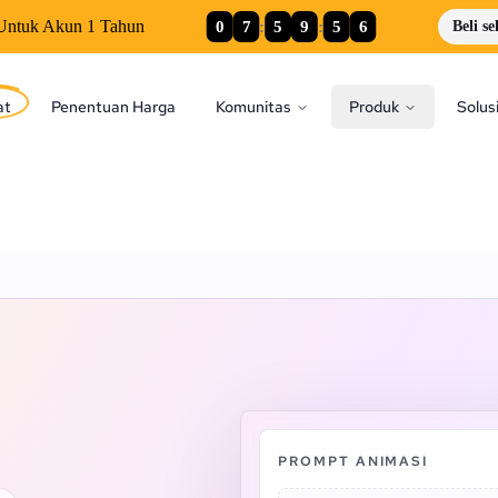
0
7
:
5
9
:
5
5
Untuk Akun 1 Tahun
Beli s
at
Penentuan Harga
Komunitas
Produk
Solus
PROMPT ANIMASI