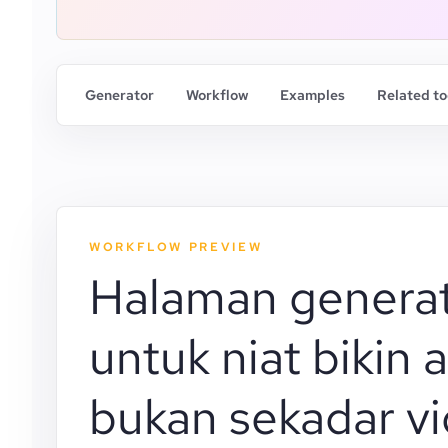
Generator
Workflow
Examples
Related to
WORKFLOW PREVIEW
Halaman genera
untuk niat bikin 
bukan sekadar v