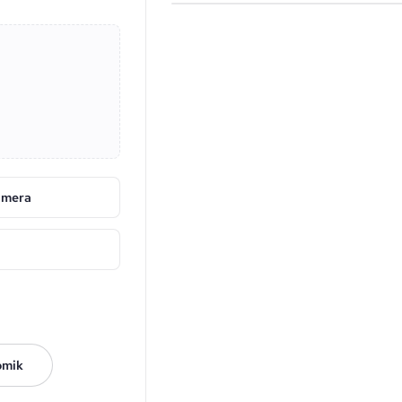
amera
omik