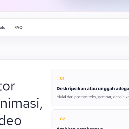
ols
FAQ
01
tor
Deskripsikan atau unggah adeg
animasi,
Mulai dari prompt teks, gambar, desain k
ideo
02