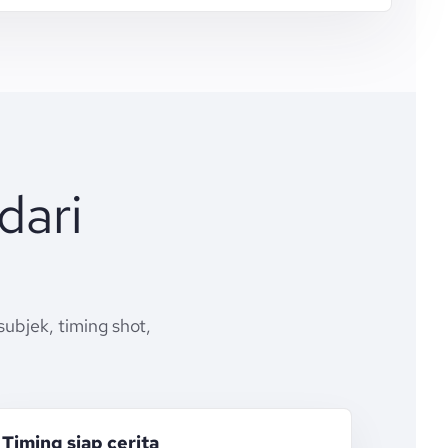
dari
ubjek, timing shot,
Timing siap cerita