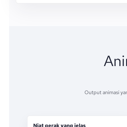
Ani
Output animasi yan
Niat gerak yang jelas