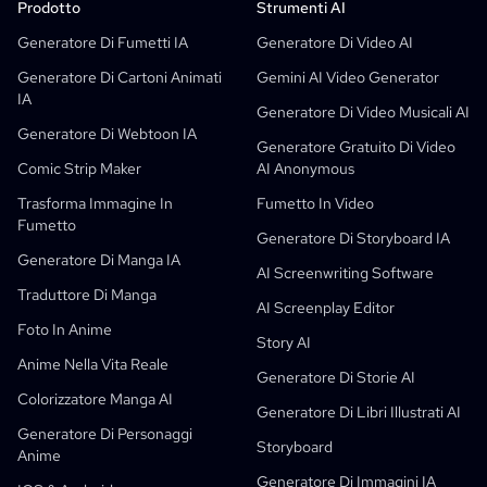
Prodotto
LlamaGen Per
PARTNER
Casi D'uso
Prodotto
Strumenti AI
Generatore Gratuito Di Strisce A Fumetti Con AI
Insegnanti
OpenAI
API Fumetti
Generatore Di Fumetti IA
Generatore Di Video AI
Generatore Di Libri Per Bambini AI
Studenti
Meta
Campagna Digitale
Generatore Di Cartoni Animati
Gemini AI Video Generator
IA
Generatore Di Fumetti Ai Gratuito
Insegnanti E Studenti
SHOTDECK
Marketing Dei Contenuti
Generatore Di Video Musicali AI
Generatore Di Webtoon IA
AI Manga Studio
Educazione
Black Forest Labs
Marketing Del Prodotto
Generatore Gratuito Di Video
Comic Strip Maker
AI Anonymous
Fumetto In Video
Musica A Video
Nuovo
Designer Di Motion AI Gratuito
Impresa
Replicate
Graph Comics For Dynamic Graphs
Trasforma Immagine In
Fumetto In Video
Video In Fumetto
Startup
ElevenLabs
Impresa
Fumetto
Generatore Di Storyboard IA
Creatori
Open Source
Comflowy
OmniAudio
Generatore Di Storie Vocali
Arte Sequenziale
PuppyAgent
Strumenti AI Per Insegnanti E Studenti
Generatore Di Manga IA
AI Screenwriting Software
Kusa
Generatore Di Cartoni Animati IA
Generatore Di Video AI
Traduttore Di Manga
AI Screenplay Editor
Trasforma Immagine In Fumetto
Creatore Di Libri Illustrati Per Bambini
Foto In Anime
Story AI
Trasforma L’immagine In Cartone Animato
Generatore Di Libri Illustrati AI
Anime Nella Vita Reale
Generatore Di Storie AI
Generatore Di Webtoon IA
Fumetti Educativi AI
Colorizzatore Manga AI
Generatore Di Libri Illustrati AI
Flussi Di Lavoro Generativi
Generatore AI Di Manhwa
Nuovo
Generatore Di Personaggi
Storyboard
Anime
Webtoon
Generatore Di Manga IA
Nuovo
Generatore Di Immagini IA