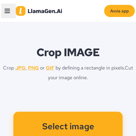
Avvia app
Crop IMAGE
Crop
JPG
,
PNG
or
GIF
by defining a rectangle in pixels.
Cut
your image online.
Select image