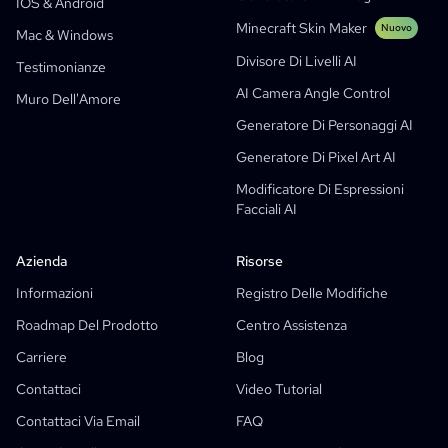
IOS & Android
Fumetti Per Social Media
Minecraft Skin Maker
Nuovo
Mac & Windows
Creatore Di Fumetti Biblici
Divisore Di Livelli AI
Testimonianze
Generatore Di Manga Text Bubble
AI Camera Angle Control
Muro Dell'Amore
Generatore Di Storyboard IA
Generatore Di Personaggi AI
AI Screenplay Editor
Generatore Di Pixel Art AI
Modello Gratuito Di Storyboard
Modificatore Di Espressioni
Generatore Di Script AI
Facciali AI
Controllo Dell’angolo Della Videocamera
Azienda
Risorse
Generatore Di Sfondi AI
Informazioni
Registro Delle Modifiche
Trasferimento Dello Stile Delle Immagini AI
Roadmap Del Prodotto
Centro Assistenza
Generatore Di Pose AI
Carriere
Blog
Generatore Di Personaggi AI
Contattaci
Video Tutorial
Design Di Personaggi IA
Contattaci Via Email
FAQ
Generatore Di Anime AI