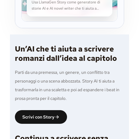
Usa LlamaGen Story come generatore di
storie AI e AI novel writer che ti aiuta a
pianificare capitoli, sviluppare personaggi,
continuare bozze e tenere in ordine la
scrittura lunga.
Un’AI che ti aiuta a scrivere
romanzi dall’idea al capitolo
Parti da una premessa, un genere, un conflitto tra
personaggi o una scena abbozzata. Story AI ti aiuta a
trasformarla in una scaletta e poi ad espandere i beat in
prosa pronta per il capitolo.
Scrivi con Story
Continua a scrivere senza