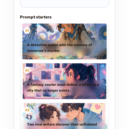
Prompt starters
0
1
A detective wakes with the memory of
tomorrow's murder.
0
2
A fantasy courier must deliver a letter to a
city that no longer exists.
0
3
Two rival writers discover their unfinished