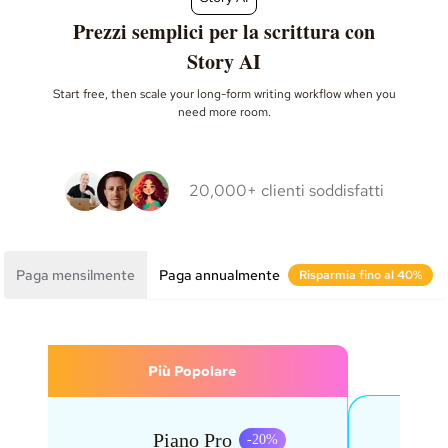
Prezzi semplici per la scrittura con
Story AI
Start free, then scale your long-form writing workflow when you
need more room.
20,000+ clienti soddisfatti
Paga mensilmente
Paga annualmente
Risparmia fino al 40%
Più Popolare
Piano Pro
P
-
20
%