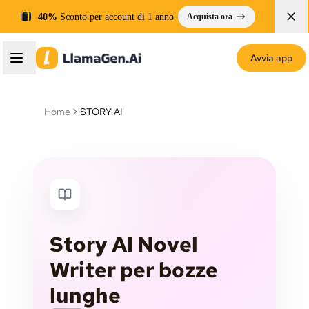
40%
Sconto per account di 1 anno
Acquista ora
Avvia app
Home
STORY AI
Story AI Novel
Writer per bozze
lunghe