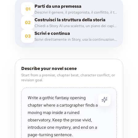
Parti da una premessa
01
Descrivi il genere, il protagonista, il conflitto, il tono o l’immagine di apertura che vuoi esplorare.
Costruisci la struttura della storia
02
Chiedi a Story AI una scaletta, un piano dei capitoli, i beat delle scene, gli archi dei personaggi o appunti di worldbuilding.
Scrivi e continua
03
Scrivi direttamente in Story, usa la continuazione AI quando ti serve slancio e poi revisiona con commenti e note.
Describe your novel scene
Start from a premise, chapter beat, character conflict, or
revision goal.