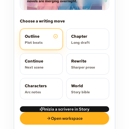
novels are merging overnight.
Choose a writing move
Outline
Chapter
Plot beats
Long draft
Continue
Rewrite
Next scene
Sharper prose
Characters
World
Arc notes
Story bible
Inizia a scrivere in Story
Open workspace