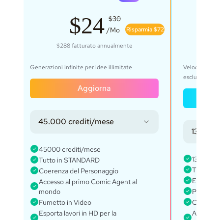
$24
$30
 $43
/Mo
Risparmia $72
$288
fatturato annualmente
$691
Generazioni infinite per idee illimitate
Veloce, per u
esclusivo
Aggiorna
45.000 crediti/mese
135.000
45000 crediti/mese
135000 c
Tutto in STANDARD
Tutto in
Coerenza del Personaggio
Every fe
Accesso al primo Comic Agent al
IA
mondo
Progetti i
Fumetto in Video
Coerenza
Esporta lavori in HD per la
Accesso 