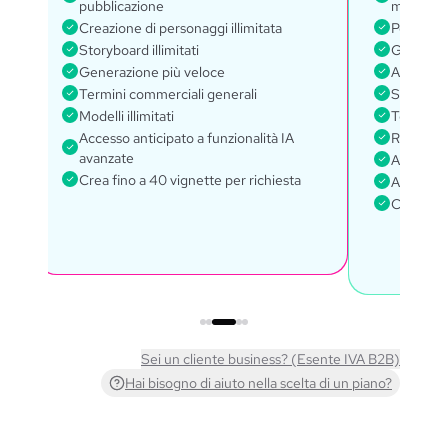
pubblicazione
mondo
Creazione di personaggi illimitata
Personagg
Storyboard illimitati
Generazi
Generazione più veloce
Accesso a
Termini commerciali generali
Suite Li
Modelli illimitati
Termini 
Accesso anticipato a funzionalità IA
Responsa
avanzate
Accesso a
Crea fino a 40 vignette per richiesta
Accesso a
Crea fino
Sei un cliente business? (Esente IVA B2B)
Hai bisogno di aiuto nella scelta di un piano?