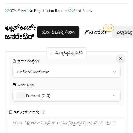
100% Free
No Registration Required
Print Ready
ಫ್ಲಾಶ್‌ಕಾರ್ಡ್
PRO
ಹೊಸ ಟ್ಯಾಕನ್ನು ಸೇರಿಸಿ
AI ಏಜೆಂಟ್
ಎಲ್ಲವನ್ನೂ
ಜನರೇಟರ್
ಮೇಲ್ನ ಟ್ಯಾಕನ್ನು ಸೇರಿಸಿ
ಕಾರ್ಡ್ ಟೆಂಪ್ಲೇಟ್
ಪದಕೋಶ ಕಾರ್ಡ್‌ಗಳು
ಕಾರ್ಡ್ ಬಂಧ
Portrait (2:3)
ಅವಧಿ (ಮುಂಭಾಗ)