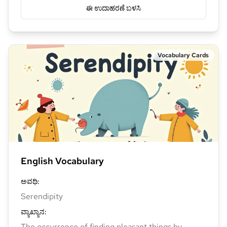
ಈ ಉದಾಹರಣೆ ಬಳಸಿ
Vocabulary Cards
English Vocabulary
ಅವಧಿ
:
Serendipity
ವ್ಯಾಖ್ಯಾನ
:
The occurrence of finding pleasant things by