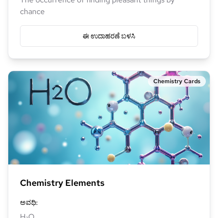
chance
ಈ ಉದಾಹರಣೆ ಬಳಸಿ
Chemistry Cards
Chemistry Elements
ಅವಧಿ
:
H₂O