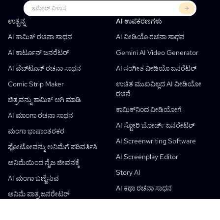
ಉತ್ಪನ್ನ
LlamaGen
ಪಾರ್ಟ್ನರ್‌ಗಳು
ಬಳಕೆ ಪ್ರಕರಣಗಳು
ಉತ್ಪನ್ನ
AI ಉಪಕರಣಗಳು
ಉಚಿತ AI ಕಾಮಿಕ್ ಸ್ಟ್ರಿಪ್ ಜನರೇಟರ್
ಶಿಕ್ಷಕರು
OpenAI
ಕಾಮಿಕ್ ಪುಸ್ತಕ APIಗಳು
AI ಕಾಮಿಕ್ ರಚನಾ ಸಾಧನ
AI ವೀಡಿಯೊ ರಚನಾ ಸಾಧನ
AI Children's Book Generator
ವಿದ್ಯಾರ್ಥಿಗಳು
ಮೇಟಾ
ಡಿಜಿಟಲ್ ಅಭಿಯಾನ
AI ಕಾರ್ಟೂನ್ ಜನರೆಟರ್
Gemini AI Video Generator
ಉಚಿತ AI ಕಾಮಿಕ್ ಜನರೇಟರ್
ಶಿಕ್ಷಕರು ಮತ್ತು ವಿದ್ಯಾರ್ಥಿಗಳು
SHOTDECK
ವಿಷಯ ಮಾರುಕಟ್ಟೆ
AI ವೆಬ್‌ಟೂನ್ ರಚನಾ ಸಾಧನ
AI ಸಂಗೀತ ವೀಡಿಯೊ ಜನರೆಟರ್
AI 日漫 ಸ್ಟುಡಿಯೋ
ಶಿಕ್ಷಣ
Black Forest Labs
ಉತ್ಪನ್ನ ಮಾರ್ಕೆಟಿಂಗ್
Comic Strip Maker
ಉಚಿತ ಮುಖವಿಲ್ಲದ AI ವೀಡಿಯೋ
ರಚನೆ
ಕಾಮಿಕ್‌ನಿಂದ ವೀಡಿಯೋಗೆ
Music To Video
ಹೊಸದು
Free AI Motion Designer
ಎಂಟರ್ಪ್ರೈಸ್
ಪ್ರತಿ
Graph Comics For Dynamic Graphs
ಚಿತ್ರವನ್ನು ಕಾಮಿಕ್ ಆಗಿ ಮಾಡಿ
ಕಾಮಿಕ್‌ನಿಂದ ವೀಡಿಯೋಗೆ
ವೀಡಿಯೊವನ್ನು ಕಾಮಿಕ್‌ಗೆ ಪರಿವರ್ತನೆ
ಸ್ಟಾರ್ಟ್ಅಪ್ಸ್
ElevenLabs
ಎಂಟರ್ಪ್ರೈಸ್
AI ಮಾಂಗಾ ರಚನಾ ಸಾಧನ
AI ಸ್ಟೋರಿ ಬೋರ್ಡ್ ಜನರೇಟರ್
ರಚನಾಕಾರರು
ಒಪನ್ ಸೋರ್ಸ್
Comflowy
OmniAudio
ಧ್ವನಿ ಕಥೆ ರಚನೆಗಾರ
ಕ್ರಮನ್ವಯ ಚಿತ್ರಕಲೆ
PuppyAgent
ಶಿಕ್ಷಕರು ಮತ್ತು ವಿದ್ಯಾರ್ಥಿಗಳಿಗೆ AI ಉಪಕರಣಗಳು
ಮಂಗಾ ಭಾಷಾಂತರಕರ
AI Screenwriting Software
Kusa
AI ಕಾರ್ಟೂನ್ ಜನರೆಟರ್
AI ವೀಡಿಯೊ ರಚನಾ ಸಾಧನ
ಫೋಟೋವನ್ನು ಅನಿಮೆಗೆ ಪರಿವರ್ತಿಸಿ
AI Screenplay Editor
ಚಿತ್ರವನ್ನು ಕಾಮಿಕ್ ಆಗಿ ಮಾಡಿ
ಮಕ್ಕಳ ಕಥಾ ಪುಸ್ತಕ ರಚಯಿತೃ
ಅನಿಮೆಯಿಂದ ನೈಜ ಜೀವನಕ್ಕೆ
Story AI
Turn Picture Into Cartoon
AI ಕಥಾಪುಸ್ತಕ ರಚನಾ ಸಾಧನ
AI ಮಂಗಾ ಬಣ್ಣಿಸುವ
AI ಕಥಾ ರಚನಾ ಸಾಧನ
AI ವೆಬ್‌ಟೂನ್ ರಚನಾ ಸಾಧನ
AI ಶೈಕ್ಷಣಿಕ ಕಾಮಿಕ್‌ಗಳು
ಅನಿಮೆ ಪಾತ್ರ ಜನರೇಟರ್
AI ಕಥಾಪುಸ್ತಕ ರಚನಾ ಸಾಧನ
ಉತ್ಪಾದಕ ಕಾರ್ಯಪ್ರವಾಹಗಳು
AI ಮನ್‌ಹ್ವಾ ಜನರೇಟರ್
IOS ಮತ್ತು ಆಂಡ್ರಾಯ್ಡ್
ಹೊಸದು
Storyboard