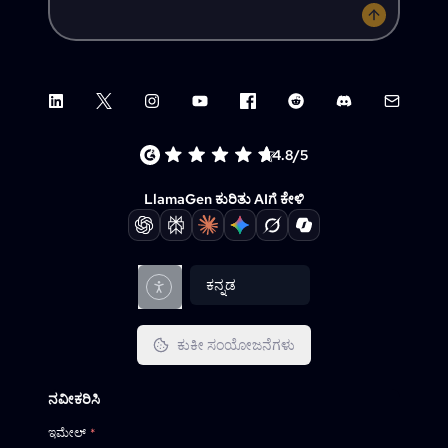
LinkedIn
X (Twitter)
Instagram
YouTube
Facebook group
Reddit
Discord
Email su
4.8/5
LlamaGen ಕುರಿತು AIಗೆ ಕೇಳಿ
ಕನ್ನಡ
ಕುಕೀ ಸಂಯೋಜನೆಗಳು
ನವೀಕರಿಸಿ
ಇಮೇಲ್
*