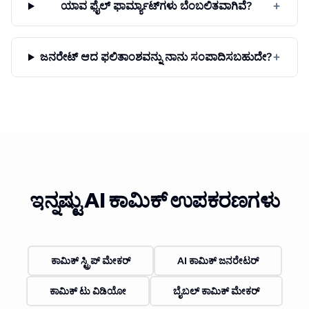
+
ಯಾವ ಫೈಲ್ ಫಾರ್ಮ್ಯಾಟ್‌ಗಳು ಬೆಂಬಲಿತವಾಗಿವೆ?
+
ಜನರೇಟ್ ಆದ ಫಲಿತಾಂಶವನ್ನು ನಾನು ಸಂಪಾದಿಸಬಹುದೇ?
ಇನ್ನಷ್ಟು AI ಕಾಮಿಕ್ ಉಪಕರಣಗಳು
ಕಾಮಿಕ್ ಸ್ಟ್ರಿಪ್ ಮೇಕರ್
AI ಕಾಮಿಕ್ ಜನರೇಟರ್
ಕಾಮಿಕ್ ಟು ವಿಡಿಯೋ
ಬೈಬಲ್ ಕಾಮಿಕ್ ಮೇಕರ್