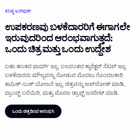
ಕನಿಷ್ಠ ಇನ್‌ಪುಟ್
ಉಪಕರಣವು ಬಳಕೆದಾರರಿಗೆ ಈಗಾಗಲೇ
ಇರುವುದರಿಂದ ಆರಂಭವಾಗುತ್ತದೆ:
ಒಂದು ಚಿತ್ರ ಮತ್ತು ಒಂದು ಉದ್ದೇಶ
ಬಹು ಹಂತದ ಫಾರ್ಮ್ ಇಲ್ಲ, ಬಲವಂತದ ಕ್ಯಾರೆಕ್ಟರ್ ಸೆಟಪ್ ಇಲ್ಲ,
ಬಳಕೆದಾರನು ಮೌಲ್ಯವನ್ನು ನೋಡುವ ಮೊದಲು ಗೊಂದಲಕಾರಿ
ಕಾಮಿಕ್-ಬುಕ್ ಯೋಜನೆ ಇಲ್ಲ. ಚಿತ್ರವನ್ನು ಅಪ್‌ಲೋಡ್ ಮಾಡಿ,
ಪ್ರಾಂಪ್ಟ್ ಬರೆಯಿರಿ, ಮತ್ತು ಮೊದಲ ಡ್ರಾಫ್ಟ್ ಜನರೇಟ್ ಮಾಡಿ.
ಒಂದು ಚಿತ್ರದಿಂದ ಆರಂಭಿಸಿ