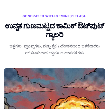
GENERATED WITH GEMINI 3.1 FLASH
ಉನ್ನತ ಗುಣಮಟ್ಟದ ಕಾಮಿಕ್ ಔಟ್‌ಪುಟ್
ಗ್ಯಾಲರಿ
ಚಿತ್ರಗಳು, ಪ್ರಾಂಪ್ಟ್‌ಗಳು, ಮತ್ತು ಶೈಲಿ ನಿರ್ದೇಶನದಿಂದ ಬಳಕೆದಾರರು
ರಚಿಸಬಹುದಾದ ಆಸ್ತಿಗಳ ಉದಾಹರಣೆಗಳು