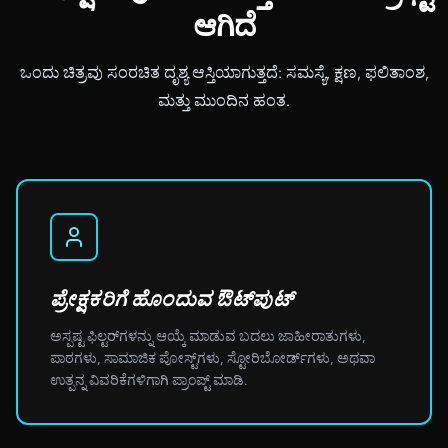
ಆಗಿದೆ
ಒಂದು ಚಿತ್ರವು ಸಂರಚಿತ ದೃಶ್ಯ ಆಸ್ತಿಯಾಗುತ್ತದೆ: ಸಮಸ್ಯೆ, ಕ್ಷಣ, ಫಲಿತಾಂಶ,
ಮತ್ತು ಮುಂದಿನ ಹಂತ.
ಪ್ರೇಕ್ಷಕರಿಗೆ ಹೊಂದುವ ಔಟ್‌ಪುಟ್
ಅಸ್ಪಷ್ಟ ಫಿಲ್ಟರ್‌ಗಳನ್ನು ಆಯ್ಕೆ ಮಾಡುವ ಬದಲು ಜಾಹೀರಾತುಗಳು,
ಪಾಠಗಳು, ಸಾಮಾಜಿಕ ಪೋಸ್ಟ್‌ಗಳು, ಸ್ಟೋರಿಬೋರ್ಡ್‌ಗಳು, ಅಥವಾ
ಉತ್ಪನ್ನ ವಿವರಿಕೆಗಳಿಗಾಗಿ ಪ್ರಾಂಪ್ಟ್ ಮಾಡಿ.