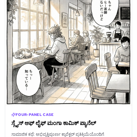
FOUR-PANEL CASE
ಸ್ಲೈಸ್ ಆಫ್ ಲೈಫ್ ಮಂಗಾ ಕಾಮಿಕ್ ಪ್ಯಾನೆಲ್
ಸಾಮಾಜಿಕ ಕಥೆ: ಅಭಿವ್ಯಕ್ತಿಪೂರ್ಣ ಕ್ಯಾರೆಕ್ಟರ್ ಪ್ರತಿಕ್ರಿಯೆಯೊಂದಿಗೆ