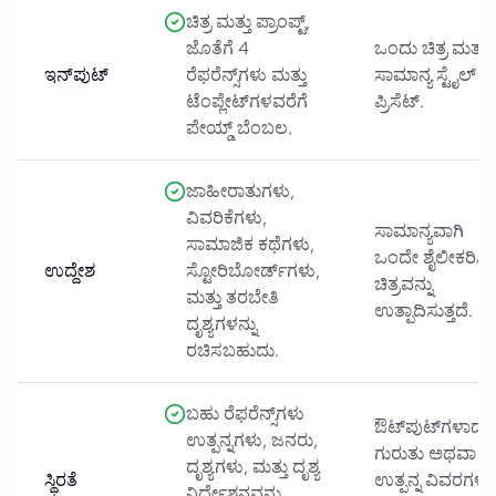
ಚಿತ್ರ ಮತ್ತು ಪ್ರಾಂಪ್ಟ್,
ಜೊತೆಗೆ 4
ಒಂದು ಚಿತ್ರ ಮತ್ತು
ಇನ್‌ಪುಟ್
ರೆಫರೆನ್ಸ್‌ಗಳು ಮತ್ತು
ಸಾಮಾನ್ಯ ಸ್ಟೈಲ್
ಟೆಂಪ್ಲೇಟ್‌ಗಳವರೆಗೆ
ಪ್ರಿಸೆಟ್.
ಪೇಯ್ಡ್ ಬೆಂಬಲ.
ಜಾಹೀರಾತುಗಳು,
ವಿವರಿಕೆಗಳು,
ಸಾಮಾನ್ಯವಾಗಿ
ಸಾಮಾಜಿಕ ಕಥೆಗಳು,
ಒಂದೇ ಶೈಲೀಕರಿಸಿ
ಉದ್ದೇಶ
ಸ್ಟೋರಿಬೋರ್ಡ್‌ಗಳು,
ಚಿತ್ರವನ್ನು
ಮತ್ತು ತರಬೇತಿ
ಉತ್ಪಾದಿಸುತ್ತದೆ.
ದೃಶ್ಯಗಳನ್ನು
ರಚಿಸಬಹುದು.
ಬಹು ರೆಫರೆನ್ಸ್‌ಗಳು
ಔಟ್‌ಪುಟ್‌ಗಳಾದ್ಯ
ಉತ್ಪನ್ನಗಳು, ಜನರು,
ಗುರುತು ಅಥವಾ
ದೃಶ್ಯಗಳು, ಮತ್ತು ದೃಶ್ಯ
ಸ್ಥಿರತೆ
ಉತ್ಪನ್ನ ವಿವರಗಳನ್
ನಿರ್ದೇಶನವನ್ನು