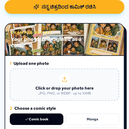
ನನ್ನ ಚಿತ್ರದಿಂದ ಕಾಮಿಕ್ ರಚಿಸಿ
EXAMPLE RESULT
Your photo, reimagined as a
comic
1
Upload one photo
Click or drop your photo here
JPG, PNG, or WEBP · up to 10MB
2
Choose a comic style
Comic book
Manga