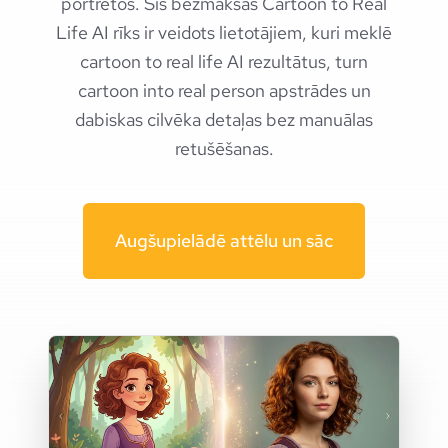
portretos. Šis bezmaksas Cartoon to Real
Life AI rīks ir veidots lietotājiem, kuri meklē
cartoon to real life AI rezultātus, turn
cartoon into real person apstrādes un
dabiskas cilvēka detaļas bez manuālas
retušēšanas.
Augšupielādē attēlu un sāc