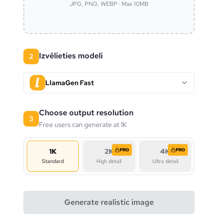
JPG, PNG, WEBP · Max 10MB
Izvēlieties modeli
2
LlamaGen Fast
Choose output resolution
3
Free users can generate at 1K
1K
2K
PRO
4K
PRO
Standard
High detail
Ultra detail
Generate realistic image