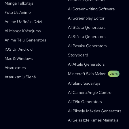
Balss Stāstu Ģenerators
Secīgā Māksla
PuppyAgent
AI Rīki Skolotājiem Un Studentiem
Manga Tulkotājs
AI Screenwriting Software
Kusa
AI Multfilmas Ģenerators
AI Video Ģenerators
Foto Uz Anime
AI Screenplay Editor
Pārvērt Attēlu Par Komiksu
Bērnu Bilžu Grāmatu Radītājs
Anime Uz Reālo Dzīvi
AI Stāstu Ģenerators
Pārvērst Attēlu Par Multfilmu
AI Pasaku Ģenerators
AI Manga Krāsojums
AI Stāstu Ģenerators
AI Webtoon Ģenerators
AI Izglītojošie Komiksi
Anime Tēlu Ģenerators
AI Pasaku Ģenerators
Ģeneratīvie Darba Procesi
AI Manhwa Ģenerators
IOS Un Android
Jauns
Storyboard
Webtooni
Mac & Windows
AI Manga Ģenerators
Jauns
AI Attēlu Ģenerators
Atsauksmes
Social Media Comics
Minecraft Skin Maker
Jauns
Atsauksmju Sienā
Bible Comic Maker
AI Slāņu Sadalītājs
Manga Text Bubble Ģenerators
AI Camera Angle Control
AI Sižetu Ģenerators
AI Tēlu Ģenerators
AI Screenplay Editor
AI Pikseļu Mākslas Ģenerators
Bezmaksas Scenārija Veidne
AI Sejas Izteiksmes Mainītājs
AI Skriptu Ģenerators