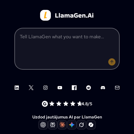
Tell LlamaGen what you want to make
LinkedIn
X (Twitter)
Instagram
YouTube
Facebook group
Reddit
Discord
Email su
4.8/5
Uzdod jautājumus AI par LlamaGen