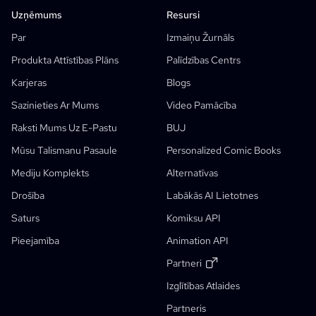
Camera Angle Control
Uzņēmums
Resursi
AI Fonu Ģenerators
Par
Izmaiņu Žurnāls
AI Attēlu Stila Pārnešana
Produkta Attīstības Plāns
Palīdzības Centrs
AI Pozu Ģenerators
Karjeras
Blogs
AI Tēlu Ģenerators
Sazinieties Ar Mums
Video Pamācība
AI Rakstzīmju Dizains
Raksti Mums Uz E-Pastu
BUJ
AI Anime Ģenerators
Mūsu Talismanu Pasaule
Personalized Comic Books
Funkcijas
AI Comic Factory
Mediju Komplekts
Alternatīvas
AI Stāstu Rakstītājs
Bērnu Bilžu Grāmatu Radītājs
Drošība
Labākās AI Lietotnes
Komikss, Kas...
Ģeneratīvie Darba Procesi
Saturs
Komiksu API
AI Pasaku Ģenerators
Pieejamība
Animation API
Foto Uz Anime
AI Manga Scenārija Ģenerators
Melnbaltais Attēlu Filtrs
AI Manga Krāsojums
Manga Izstrādātājs
Manga Tulkotājs
Anime Uz Reālo Dzīvi
Anime Tēlu Ģenerators
Jauns
AI Pikseļu Mākslas Ģenerators
Jauns
Partneri
Rakstzīmju Lapas Apgriešanas Rīks
Izglītības Atlaides
Studentu Atlaide
Komiksu Paneļu Segmentēšanas Rīks
Partneris