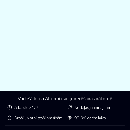
Vadošā loma AI komiksu ģenerēšanas nākotnē
Atbalsts 24/7
Nedēļas jauninājumi
Droši un atbilstoši prasībām
99,9% darba laiks