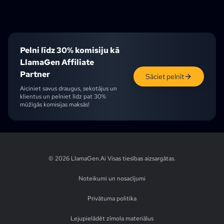
AI Slāņu Sadalītājs
Pelni līdz 30% komisiju kā
LlamaGen Affiliate
Partner
Sāciet pelnīt
Aiciniet savus draugus, sekotājus un
klientus un pelniet līdz pat 30%
mūžīgās komisijas maksās!
English
English (UK)
English (CA)
English (AU)
English (IN)
Japanese
Ch
© 2026 LlamaGen.Ai
Visas tiesības aizsargātas
.
Noteikumi un nosacījumi
Privātuma politika
Lejupielādēt zīmola materiālus