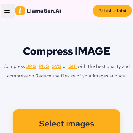
Palaist lietotni
Compress IMAGE
Compress
JPG
,
PNG
,
SVG
or
GIF
with the best quality and
compression.
Reduce the filesize of your images at once.
Select images