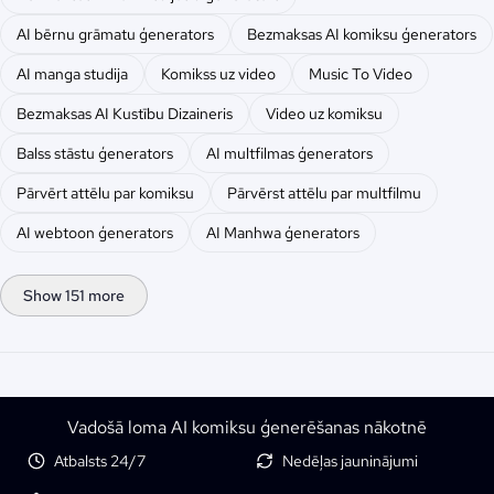
AI bērnu grāmatu ģenerators
Bezmaksas AI komiksu ģenerators
AI manga studija
Komikss uz video
Music To Video
Bezmaksas AI Kustību Dizaineris
Video uz komiksu
Balss stāstu ģenerators
AI multfilmas ģenerators
Pārvērt attēlu par komiksu
Pārvērst attēlu par multfilmu
AI webtoon ģenerators
AI Manhwa ģenerators
Show 151 more
Vadošā loma AI komiksu ģenerēšanas nākotnē
Atbalsts 24/7
Nedēļas jauninājumi