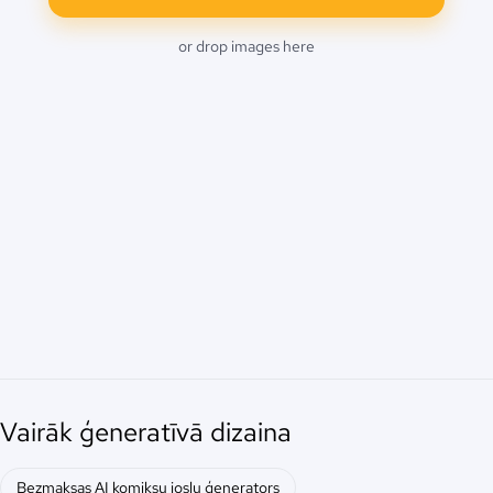
or drop images here
Vairāk ģeneratīvā dizaina
Bezmaksas AI komiksu joslu ģenerators