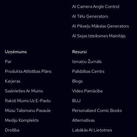
Manga Text Bubble Ģenerators
AI Camera Angle Control
AI Sižetu Ģenerators
AI Tēlu Ģenerators
AI Screenplay Editor
AI Pikseļu Mākslas Ģenerators
Bezmaksas Scenārija Veidne
AI Sejas Izteiksmes Mainītājs
AI Skriptu Ģenerators
Camera Angle Control
Uzņēmums
Resursi
AI Fonu Ģenerators
Par
Izmaiņu Žurnāls
AI Attēlu Stila Pārnešana
Produkta Attīstības Plāns
Palīdzības Centrs
AI Pozu Ģenerators
Karjeras
Blogs
AI Tēlu Ģenerators
Sazinieties Ar Mums
Video Pamācība
AI Rakstzīmju Dizains
Raksti Mums Uz E-Pastu
BUJ
AI Anime Ģenerators
Mūsu Talismanu Pasaule
Personalized Comic Books
Funkcijas
AI Comic Factory
Mediju Komplekts
Alternatīvas
AI Stāstu Rakstītājs
Bērnu Bilžu Grāmatu Radītājs
Drošība
Labākās AI Lietotnes
Komikss, Kas...