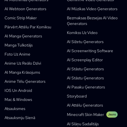
Bezmaksas AI Komiksu Ģenerators
Skolotāji Un Skolēni
SHOTDECK
Satura Mārketings
AI Webtoon Ģenerators
AI Mūzikas Video Ģenerators
AI Manga Studija
Izglītība
Black Forest Labs
Produkta Mārketings
Comic Strip Maker
Bezmaksas Bezsejas AI Video
Ģenerators
Komikss Uz Video
Music To Video
Jauns
Bezmaksas AI Kustību Dizaineris
Uzņēmumu
Atkārtot
Graph Comics For Dynamic Graphs
Pārvērt Attēlu Par Komiksu
Komikss Uz Video
Video Uz Komiksu
Jaunuzņēmumi
ElevenLabs
Uzņēmumu
AI Manga Ģenerators
AI Sižetu Ģenerators
Radītāji
Atvērtā Pirmkoda
Comflowy
OmniAudio
Balss Stāstu Ģenerators
Secīgā Māksla
PuppyAgent
AI Rīki Skolotājiem Un Studentiem
Manga Tulkotājs
AI Screenwriting Software
Kusa
AI Multfilmas Ģenerators
AI Video Ģenerators
Foto Uz Anime
AI Screenplay Editor
Pārvērt Attēlu Par Komiksu
Bērnu Bilžu Grāmatu Radītājs
Anime Uz Reālo Dzīvi
AI Stāstu Ģenerators
Pārvērst Attēlu Par Multfilmu
AI Pasaku Ģenerators
AI Manga Krāsojums
AI Stāstu Ģenerators
AI Webtoon Ģenerators
AI Izglītojošie Komiksi
Anime Tēlu Ģenerators
AI Pasaku Ģenerators
Ģeneratīvie Darba Procesi
AI Manhwa Ģenerators
IOS Un Android
Jauns
Storyboard
Webtooni
Mac & Windows
AI Manga Ģenerators
Jauns
AI Attēlu Ģenerators
Atsauksmes
Social Media Comics
Minecraft Skin Maker
Jauns
Atsauksmju Sienā
Bible Comic Maker
AI Slāņu Sadalītājs