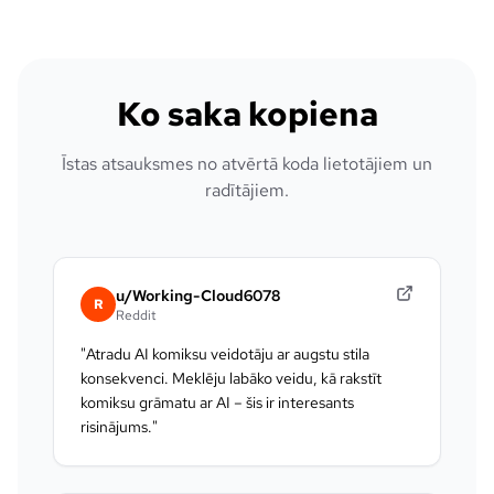
Ko saka kopiena
Īstas atsauksmes no atvērtā koda lietotājiem un
radītājiem.
u/Working-Cloud6078
R
Reddit
"
Atradu AI komiksu veidotāju ar augstu stila
konsekvenci. Meklēju labāko veidu, kā rakstīt
komiksu grāmatu ar AI – šis ir interesants
risinājums.
"