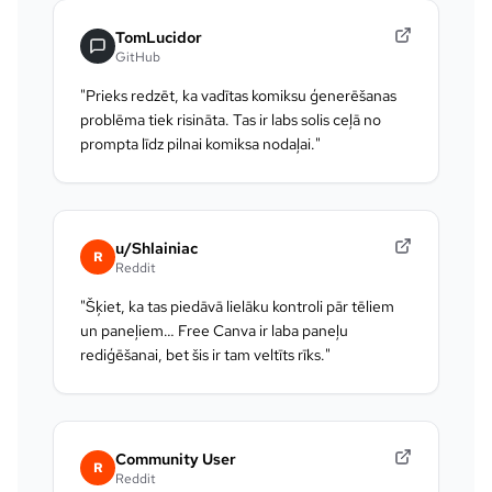
TomLucidor
GitHub
"
Prieks redzēt, ka vadītas komiksu ģenerēšanas
problēma tiek risināta. Tas ir labs solis ceļā no
prompta līdz pilnai komiksa nodaļai.
"
u/Shlainiac
R
Reddit
"
Šķiet, ka tas piedāvā lielāku kontroli pār tēliem
un paneļiem… Free Canva ir laba paneļu
rediģēšanai, bet šis ir tam veltīts rīks.
"
Community User
R
Reddit