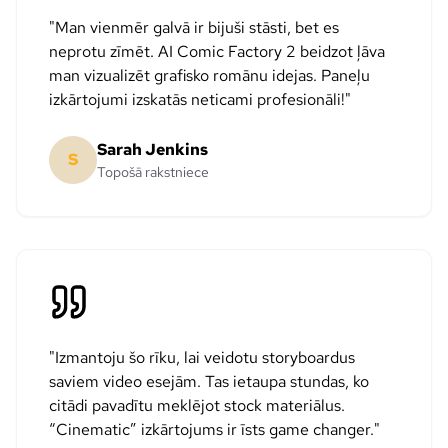
"
Man vienmēr galvā ir bijuši stāsti, bet es
neprotu zīmēt. AI Comic Factory 2 beidzot ļāva
man vizualizēt grafisko romānu idejas. Paneļu
izkārtojumi izskatās neticami profesionāli!
"
Sarah Jenkins
S
Topošā rakstniece
"
Izmantoju šo rīku, lai veidotu storyboardus
saviem video esejām. Tas ietaupa stundas, ko
citādi pavadītu meklējot stock materiālus.
“Cinematic” izkārtojums ir īsts game changer.
"