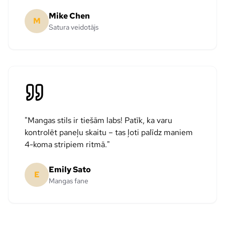
Mike Chen
M
Satura veidotājs
"
Mangas stils ir tiešām labs! Patīk, ka varu
kontrolēt paneļu skaitu – tas ļoti palīdz maniem
4-koma stripiem ritmā.
"
Emily Sato
E
Mangas fane