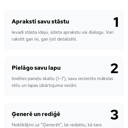
1
Apraksti savu stāstu
Ievadi stāsta ideju, sižeta aprakstu vai dialogu. Vari
rakstīt gan īsi, gan ļoti detalizēti.
2
Pielāgo savu lapu
Izvēlies paneļu skaitu (1–7), savu iecienīto mākslas
stilu un lapas izkārtojuma veidni.
3
Ģenerē un rediģē
Noklikšķini uz “Ģenerēt”, lai redzētu, kā tavs