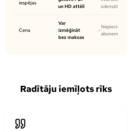
iespējas
un HD attēli
ūdenszīmi
Var
Nepieciešams
Cena
izmēģināt
abonements
bez maksas
Radītāju iemīļots rīks