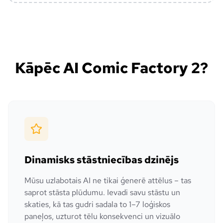
Kāpēc AI Comic Factory 2?
Dinamisks stāstniecības dzinējs
Mūsu uzlabotais AI ne tikai ģenerē attēlus – tas
saprot stāsta plūdumu. Ievadi savu stāstu un
skaties, kā tas gudri sadala to 1–7 loģiskos
paneļos, uzturot tēlu konsekvenci un vizuālo