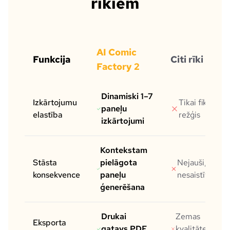
rīkiem
AI Comic
Funkcija
Citi rīki
Factory 2
Dinamiski 1–7
Izkārtojumu
Tikai fiksēts
paneļu
elastība
režģis
izkārtojumi
Kontekstam
Stāsta
pielāgota
Nejauši,
konsekvence
paneļu
nesaistīti attēl
ģenerēšana
Drukai
Zemas
Eksporta
gatavs PDF
kvalitātes, ar