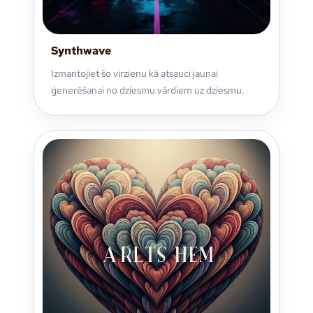
Synthwave
Izmantojiet šo virzienu kā atsauci jaunai
ģenerēšanai no dziesmu vārdiem uz dziesmu.