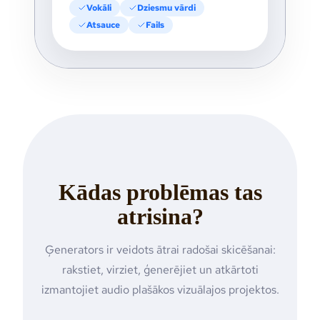
Vokāli
Dziesmu vārdi
Atsauce
Fails
Kādas problēmas tas
atrisina?
Ģenerators ir veidots ātrai radošai skicēšanai:
rakstiet, virziet, ģenerējiet un atkārtoti
izmantojiet audio plašākos vizuālajos projektos.