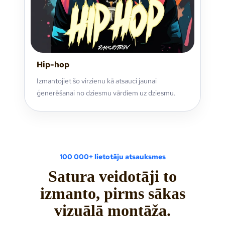
Hip-hop
Izmantojiet šo virzienu kā atsauci jaunai
ģenerēšanai no dziesmu vārdiem uz dziesmu.
100 000+ lietotāju atsauksmes
Satura veidotāji to
izmanto, pirms sākas
vizuālā montāža.