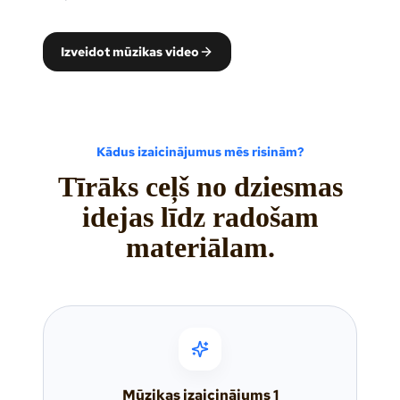
Izveidot mūzikas video
Kādus izaicinājumus mēs risinām?
Tīrāks ceļš no dziesmas
idejas līdz radošam
materiālam.
Mūzikas izaicinājums
1