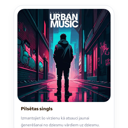
Pilsētas singls
Izmantojiet šo virzienu kā atsauci jaunai
ģenerēšanai no dziesmu vārdiem uz dziesmu.