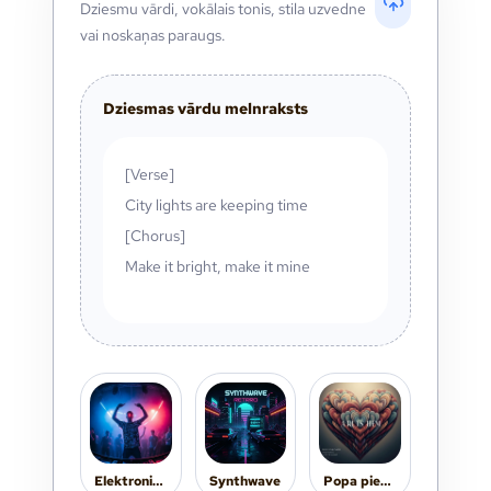
Dziesmu vārdi, vokālais tonis, stila uzvedne
vai noskaņas paraugs.
Dziesmas vārdu melnraksts
[Verse]
City lights are keeping time
[Chorus]
Make it bright, make it mine
Elektroniskā
Synthwave
Popa piedziedājums