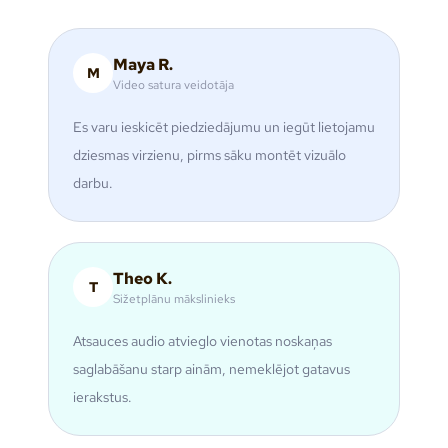
Maya R.
M
Video satura veidotāja
Es varu ieskicēt piedziedājumu un iegūt lietojamu
dziesmas virzienu, pirms sāku montēt vizuālo
darbu.
Theo K.
T
Sižetplānu mākslinieks
Atsauces audio atvieglo vienotas noskaņas
saglabāšanu starp ainām, nemeklējot gatavus
ierakstus.