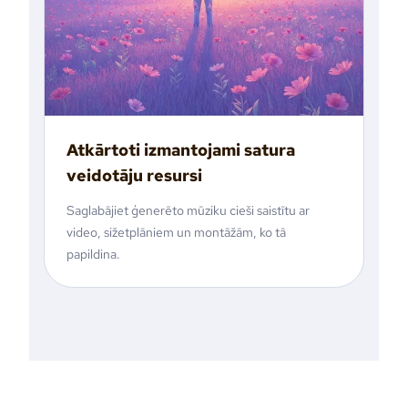
Atkārtoti izmantojami satura
veidotāju resursi
Saglabājiet ģenerēto mūziku cieši saistītu ar
video, sižetplāniem un montāžām, ko tā
papildina.