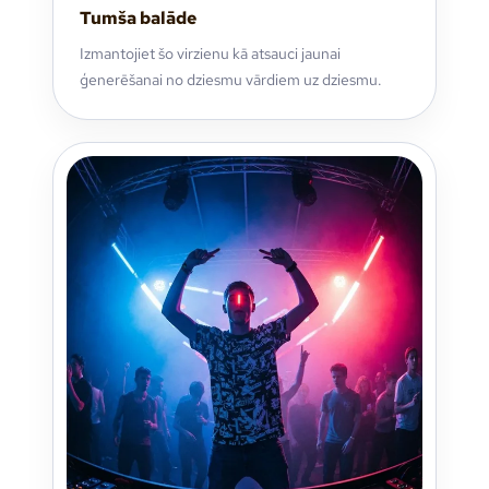
Tumša balāde
Izmantojiet šo virzienu kā atsauci jaunai
ģenerēšanai no dziesmu vārdiem uz dziesmu.