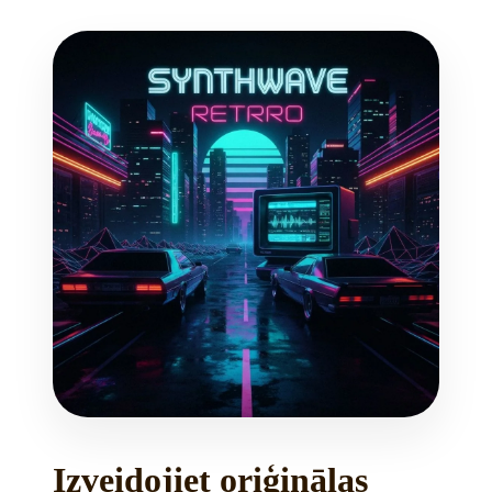
Izveidojiet oriģinālas