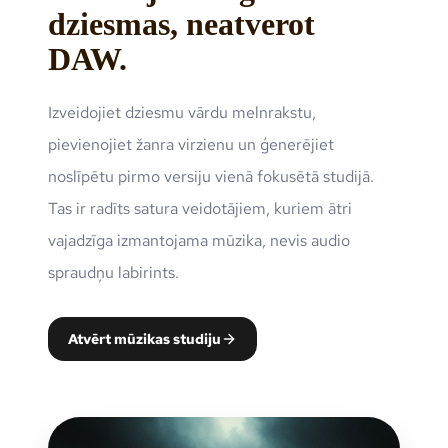
dziesmas, neatverot
DAW.
Izveidojiet dziesmu vārdu melnrakstu,
pievienojiet žanra virzienu un ģenerējiet
noslīpētu pirmo versiju vienā fokusētā studijā.
Tas ir radīts satura veidotājiem, kuriem ātri
vajadzīga izmantojama mūzika, nevis audio
spraudņu labirints.
Atvērt mūzikas studiju