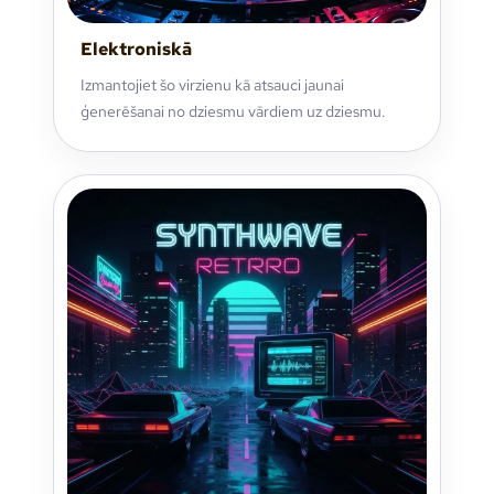
Elektroniskā
Izmantojiet šo virzienu kā atsauci jaunai
ģenerēšanai no dziesmu vārdiem uz dziesmu.