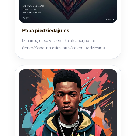
Popa piedziedājums
Izmantojiet šo virzienu kā atsauci jaunai
ģenerēšanai no dziesmu vārdiem uz dziesmu.