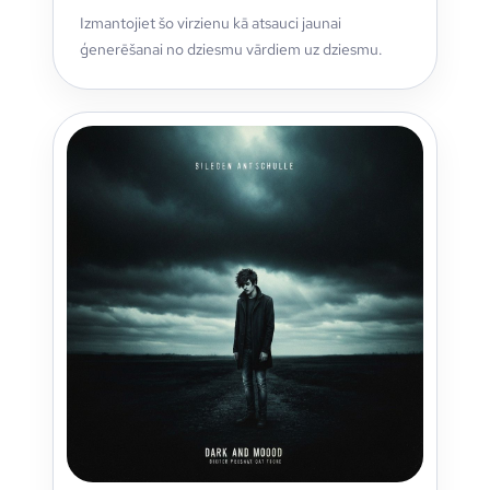
Izmantojiet šo virzienu kā atsauci jaunai
ģenerēšanai no dziesmu vārdiem uz dziesmu.