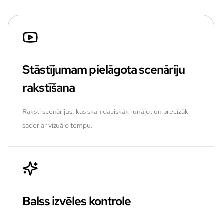
Stāstījumam pielāgota scenāriju
rakstīšana
Raksti scenārijus, kas skan dabiskāk runājot un precīzāk
sader ar vizuālo tempu.
Balss izvēles kontrole