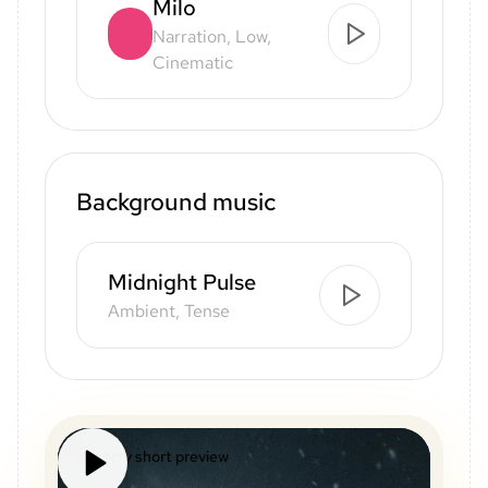
Milo
Narration, Low,
Cinematic
Background music
Midnight Pulse
Ambient, Tense
Mystery short preview