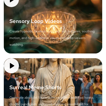
Sensory Loop Videos
Create hypnotic faceless loops with rich textures, soothing
motion, and high-aesthetic visuals that keep viewers
watching.
Surreal Meme Shorts
Generate absurdist faceless meme videos with fast hooks,
chaotic punchlines, and scroll-stopping visuals built for