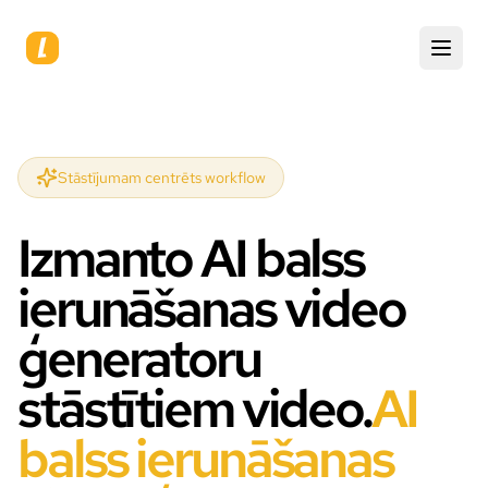
Stāstījumam centrēts workflow
Izmanto AI balss
ierunāšanas video
ģeneratoru
stāstītiem video.
AI
balss ierunāšanas