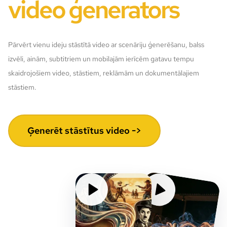
video ģenerators
Pārvērt vienu ideju stāstītā video ar scenāriju ģenerēšanu, balss
izvēli, ainām, subtitriem un mobilajām ierīcēm gatavu tempu
skaidrojošiem video, stāstiem, reklāmām un dokumentālajiem
stāstiem.
Ģenerēt stāstītus video ->