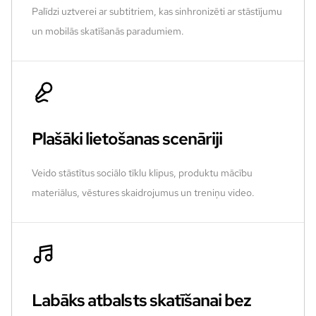
Palīdzi uztverei ar subtitriem, kas sinhronizēti ar stāstījumu
un mobilās skatīšanās paradumiem.
Plašāki lietošanas scenāriji
Veido stāstītus sociālo tīklu klipus, produktu mācību
materiālus, vēstures skaidrojumus un treniņu video.
Labāks atbalsts skatīšanai bez