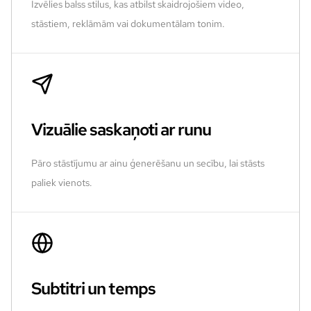
Izvēlies balss stilus, kas atbilst skaidrojošiem video,
stāstiem, reklāmām vai dokumentālam tonim.
Vizuālie saskaņoti ar runu
Pāro stāstījumu ar ainu ģenerēšanu un secību, lai stāsts
paliek vienots.
Subtitri un temps