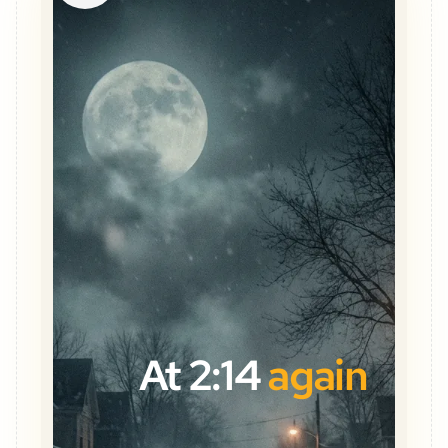
At 2:14
again