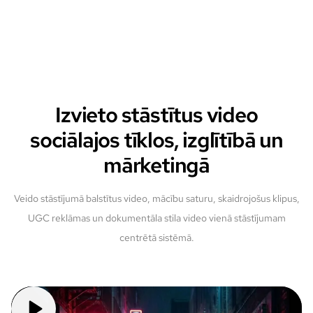
Izvieto stāstītus video
sociālajos tīklos, izglītībā un
mārketingā
Veido stāstījumā balstītus video, mācību saturu, skaidrojošus klipus,
UGC reklāmas un dokumentāla stila video vienā stāstījumam
centrētā sistēmā.