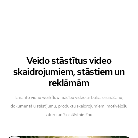
Veido stāstītus video
skaidrojumiem, stāstiem un
reklāmām
Izmanto vienu workflow mācību video ar balss ierunāšanu,
dokumentālu stāstījumu, produktu skaidrojumiem, motivējošu
saturu un īso stāstniecību.