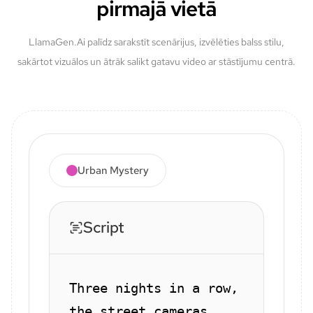
pirmajā vietā
LlamaGen.Ai palīdz sarakstīt scenārijus, izvēlēties balss stilu,
sakārtot vizuālos un ātrāk salikt gatavu video ar stāstījumu centrā.
Urban Mystery
Script
Three nights in a row,
the street cameras