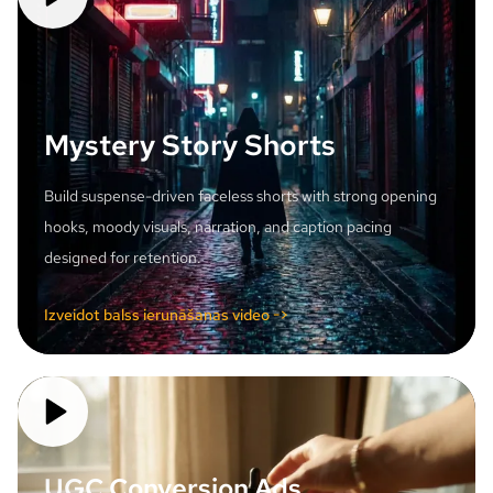
Mystery Story Shorts
Build suspense-driven faceless shorts with strong opening
hooks, moody visuals, narration, and caption pacing
designed for retention.
Izveidot balss ierunāšanas video ->
UGC Conversion Ads