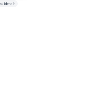
ook ideas
↑