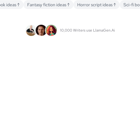
ook ideas
↑
Fantasy fiction ideas
↑
Horror script ideas
↑
Sci-fi b
10,000 Writers use LlamaGen.Ai