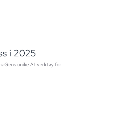
ss i 2025
maGens unike AI-verktøy for