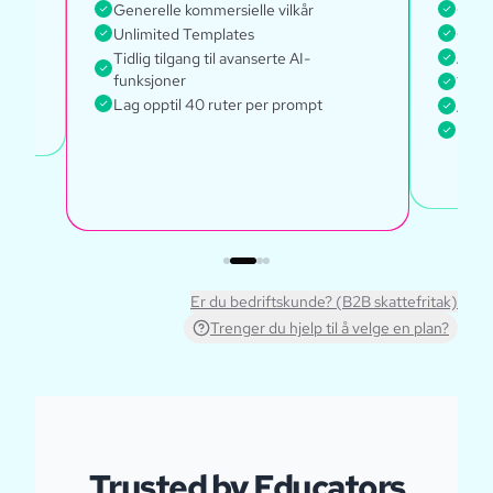
Generelle kommersielle vilkår
Glob
Unlimited Templates
Gener
Tidlig tilgang til avanserte AI-
Acco
funksjoner
Tilga
Lag opptil 40 ruter per prompt
Acces
Lag o
Er du bedriftskunde? (B2B skattefritak)
Trenger du hjelp til å velge en plan?
Trusted by Educators