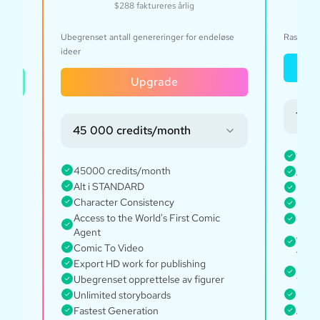
$288
faktureres årlig
ativt
Ubegrenset antall genereringer for endeløse
Rask, for
ideer
Upgrade
135 
45 000 credits/month
1350
45000 credits/month
Alt i
er
Alt i STANDARD
Every
Character Consistency
Ubegr
Access to the World's First Comic
Char
Agent
Acces
Comic To Video
Agen
Export HD work for publishing
Ubegr
Ubegrenset opprettelse av figurer
tegn
Unlimited storyboards
Faste
Fastest Generation
Acces