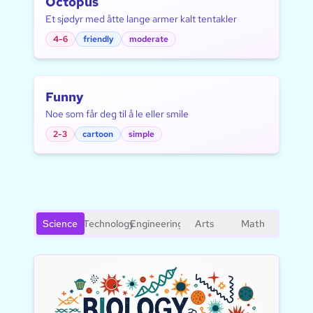
Octopus
Et sjødyr med åtte lange armer kalt tentakler
4-6
friendly
moderate
Funny
Noe som får deg til å le eller smile
2-3
cartoon
simple
Science
Technology
Engineering
Arts
Math