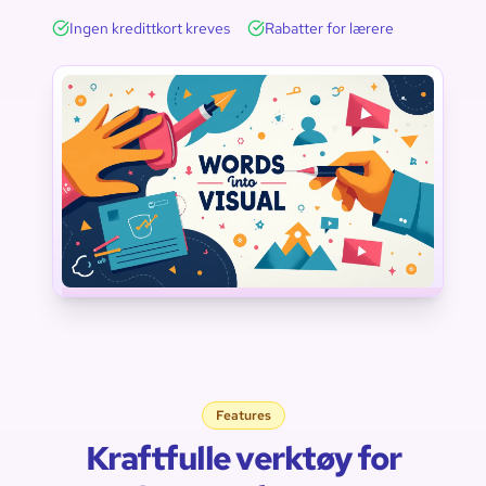
Ingen kredittkort kreves
Rabatter for lærere
Technology
Engineering
Science
Mathematics
Vocabulary
Arts
Features
Kraftfulle verktøy for