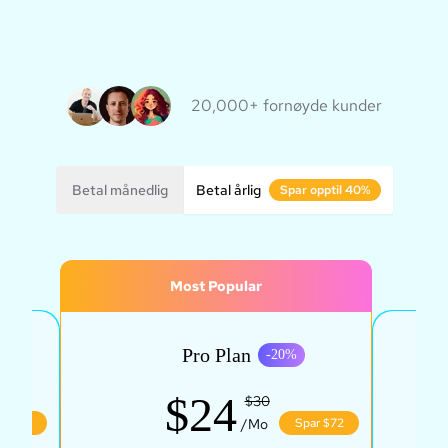
20,000+ fornøyde kunder
Betal månedlig
Betal årlig
Spar opptil 40%
Most Popular
Pro Plan
%
-
20
%
$24
$30
ar $43
/Mo
Spar $72